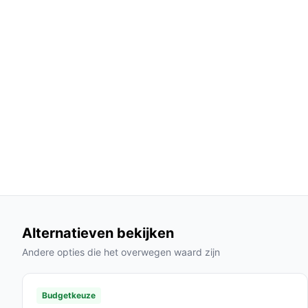
gebruik tijdens de kinderbedtijd of wanneer
HEPA-filter:
Het hoogwaardige HEPA-filter zo
het ook geschikt is voor mensen met allergi
Gebruik & praktische tips
Voor een optimaal resultaat met de AG4200, volg
Installatie & setup
De installatie is eenvoudig: laad de stofzuiger vo
gebruikt. Kies de gewenste zuigstand en begin me
regelmatig te controleren en schoon te maken voo
Specificaties in mensentaal
Alternatieven bekijken
Geluidsniveau: 30 dB:
Dit betekent dat je ku
storende factor te zijn.
Andere opties die het overwegen waard zijn
Oplaadtijd: 30 minuten:
Binnen een halfuur i
ideaal is voor drukke schema's.
Budgetkeuze