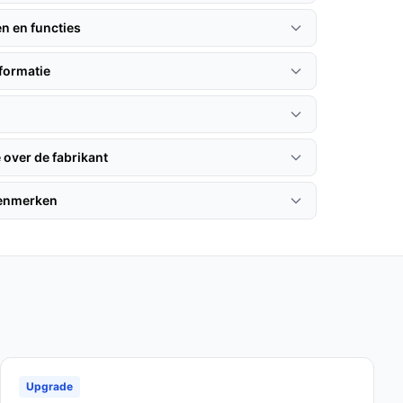
en en functies
formatie
 over de fabrikant
kenmerken
Upgrade