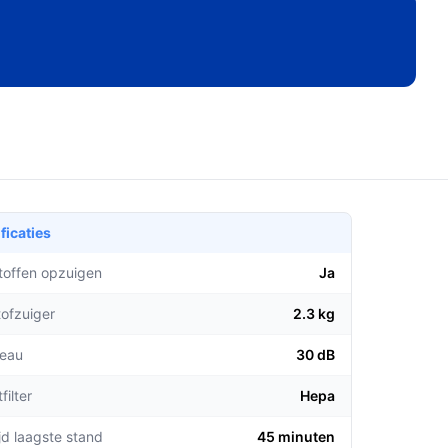
ficaties
stoffen opzuigen
Ja
tofzuiger
2.3 kg
veau
30 dB
filter
Hepa
jd laagste stand
45 minuten