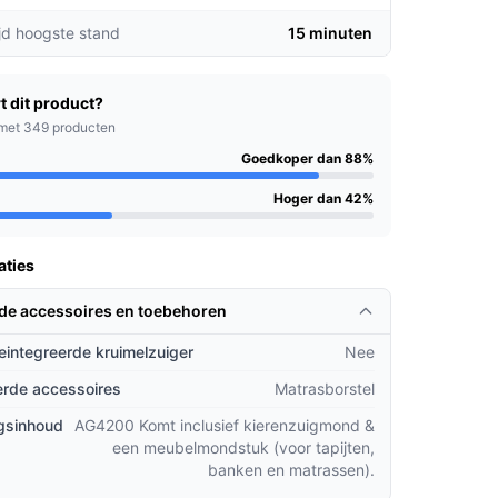
jd hoogste stand
15 minuten
t dit product?
met 349 producten
Goedkoper dan 88%
Hoger dan 42%
aties
rde accessoires en toebehoren
geintegreerde kruimelzuiger
Nee
rde accessoires
Matrasborstel
gsinhoud
AG4200 Komt inclusief kierenzuigmond &
een meubelmondstuk (voor tapijten,
banken en matrassen).