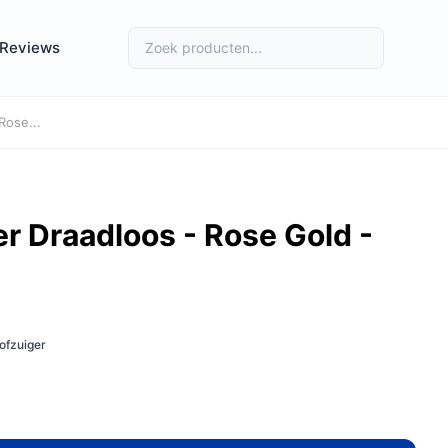
Reviews
Rose...
r Draadloos - Rose Gold -
ofzuiger