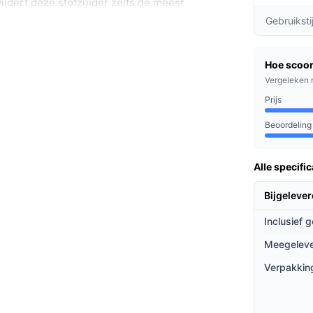
ijdert deze stofzuiger zelfs de meest
illende oppervlakken.
Gebruiksti
standen voor optimaal gebruik: tot 45 minuten
oor snelle schoonmaakbeurten.
Hoe scoor
reservoir hoef je minder vaak te legen, wat
Vergeleken 
rvaring.
Prijs
Beoordeling
ereigenaren en iedereen die een efficiënte
behoeften. Of je nu snel een ruimte wilt
Alle specific
n, dit apparaat past bij elke situatie.
Bijgeleve
ieven
Inclusief 
et andere stofzuigers?
Meegeleve
waardoor je vrij kunt bewegen en elk
Verpakkin
chts 30 dB is deze stofzuiger ideaal voor