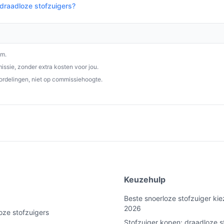
 draadloze stofzuigers?
lozestofzuiger.nl. Kies bewust wat perfect
om.
ssie, zonder extra kosten voor jou.
ordelingen, niet op commissiehoogte.
e
Keuzehulp
Beste snoerloze stofzuiger kie
2026
oze stofzuigers
Stofzuiger kopen: draadloze s