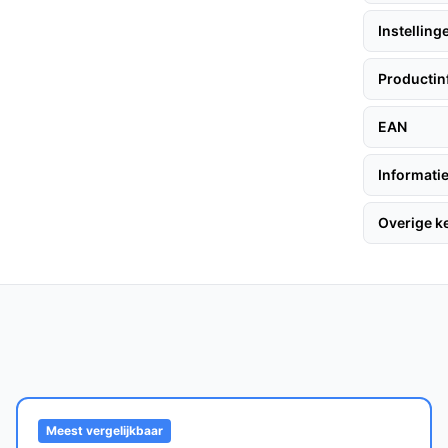
 je huisgenoten niet gestoord willen worden.
rgt voor een schone luchtuitstoot, waardoor
Instelling
eën.
Productin
EAN
 deze eenvoudige tips:
Informatie
lledig op voordat je deze voor het eerst
Overige 
t schoonmaken. Vergeet niet de filters
r blijvende prestaties.
nt stofzuigen zonder een luidruchtige
s je stofzuiger weer klaar voor gebruik, wat
Meest vergelijkbaar