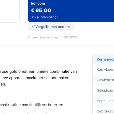
bol.com
€ 65,00
Bekijk aanbieding
Vergelijk met andere
Prijzen bijgewerkt op 06-08-2026
Kernspeci
Kan vloei
 rose gold biedt een unieke combinatie van
ovatieve apparaat maakt het schoonmaken
Gewicht s
den.
Geluidsni
Hepa lucht
aakroutine aanzienlijk verbeteren:
Gebruiksti