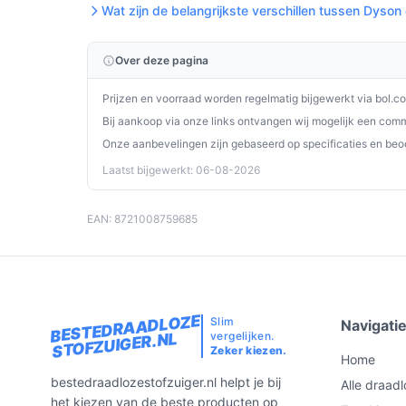
Wat zijn de belangrijkste verschillen tussen Dyson
specificaties en vergelijk prijzen op bestedraad
past bij jouw behoeften!
Over deze pagina
Prijzen en voorraad worden regelmatig bijgewerkt via bol.c
Bij aankoop via onze links ontvangen wij mogelijk een commi
Onze aanbevelingen zijn gebaseerd op specificaties en beo
Laatst bijgewerkt: 06-08-2026
EAN: 8721008759685
BESTEDRAADLOZE
Slim
Navigati
vergelijken.
STOFZUIGER.NL
Zeker kiezen.
Home
bestedraadlozestofzuiger.nl helpt je bij
Alle draadl
het kiezen van de beste producten op