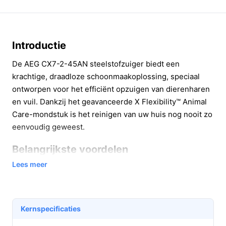
Introductie
De AEG CX7-2-45AN steelstofzuiger biedt een
krachtige, draadloze schoonmaakoplossing, speciaal
ontworpen voor het efficiënt opzuigen van dierenharen
en vuil. Dankzij het geavanceerde X Flexibility™ Animal
Care-mondstuk is het reinigen van uw huis nog nooit zo
eenvoudig geweest.
Belangrijkste voordelen
Lees meer
Deze steelstofzuiger zit boordevol praktische voordelen
die het schoonmaken gemakkelijker en efficiënter
maken.
Kernspecificaties
Onafhankelijke werking:
Met een gebruikstijd van
45 minuten op de laagste stand kunt u zonder