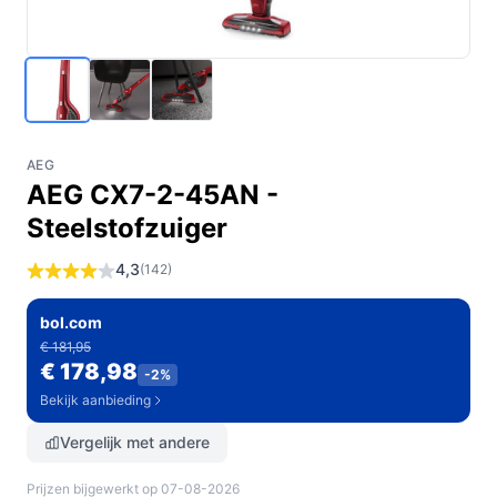
AEG
AEG CX7-2-45AN -
Steelstofzuiger
4,3
(142)
bol.com
€ 181,95
€ 178,98
-2%
Bekijk aanbieding
Vergelijk met andere
Prijzen bijgewerkt op 07-08-2026