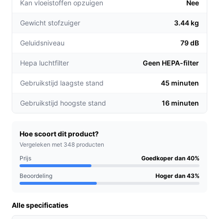
Kan vloeistoffen opzuigen
Nee
onderbrekingen uw gehele woning schoonmaken.
Gewicht stofzuiger
3.44 kg
Gebruiksgemak:
Het lichte ontwerp en de
draadloze functie maken het eenvoudig om
Geluidsniveau
79 dB
moeilijk bereikbare plekken, zoals onder meubels,
te stofzuigen.
Hepa luchtfilter
Geen HEPA-filter
Gemotoriseerd mondstuk:
De mini turboborstel
Gebruikstijd laagste stand
45 minuten
verwijdert effectief haren van huisdieren van
meubels en andere oppervlakken, ideaal voor
Gebruikstijd hoogste stand
16 minuten
huisdierbezitters.
Voor welke doelgroep?
Hoe scoort dit product?
De AEG CX7-2-45AN is perfect voor huisdierbezitters
Vergeleken met 348 producten
die dagelijks te maken hebben met dierenharen en voor
Prijs
Goedkoper dan 40%
iedereen die op zoek is naar een gebruiksvriendelijke
Beoordeling
Hoger dan 43%
stofzuiger voor een snelle schoonmaakbeurt.
Praktische voordelen t.o.v. alternatieven
Alle specificaties