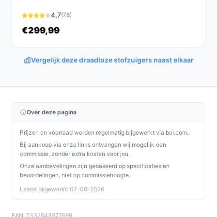
De AEG CX7-2-45AN steelstofzuiger is een
betrouwbare en efficiënte oplossing voor iedereen die
4,7
(78)
op zoek is naar een krachtige, draadloze stofzuiger die
€299,99
speciaal is ontworpen om dierenharen te verwijderen.
Met zijn veelzijdige gebruik en praktische voordelen is
Vergelijk deze draadloze stofzuigers naast elkaar
dit een uitstekende keuze voor elk huishouden.
Ontdek alle specificaties en vergelijk prijzen op
bestedraadlozestofzuiger.nl. Kies bewust wat perfect
past bij jouw behoeften!
Over deze pagina
Prijzen en voorraad worden regelmatig bijgewerkt via bol.com.
Bij aankoop via onze links ontvangen wij mogelijk een
commissie, zonder extra kosten voor jou.
Onze aanbevelingen zijn gebaseerd op specificaties en
beoordelingen, niet op commissiehoogte.
Laatst bijgewerkt: 07-08-2026
EAN: 7332543577699