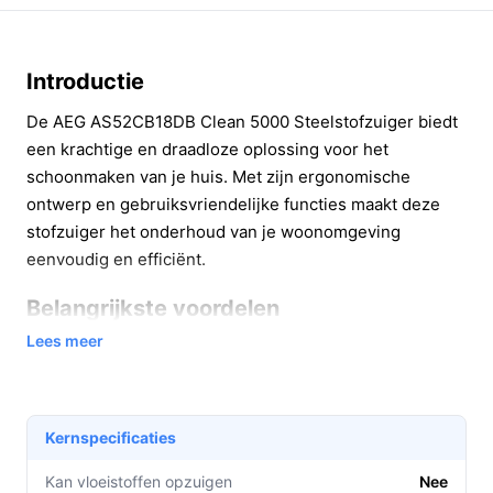
Introductie
De AEG AS52CB18DB Clean 5000 Steelstofzuiger biedt
een krachtige en draadloze oplossing voor het
schoonmaken van je huis. Met zijn ergonomische
ontwerp en gebruiksvriendelijke functies maakt deze
stofzuiger het onderhoud van je woonomgeving
eenvoudig en efficiënt.
Belangrijkste voordelen
Lees meer
De AEG AS52CB18DB Clean 5000 heeft verschillende
praktische voordelen:
Met een gebruikstijd van 45 minuten op de laagste
Kernspecificaties
stand kun je moeiteloos grote oppervlakken
stofzuigen zonder frequent opladen.
Kan vloeistoffen opzuigen
Nee