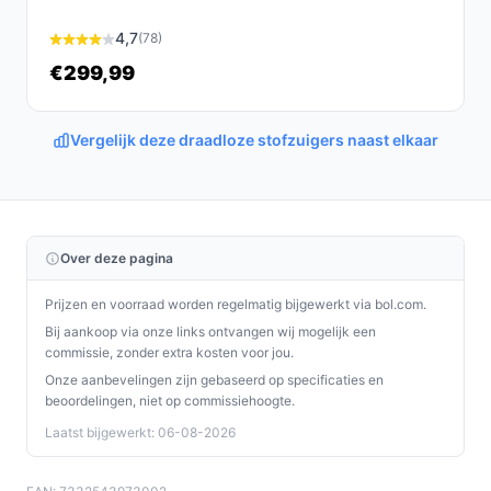
De AEG AS52CB18DB Clean 5000 Steelstofzuiger is een
4,7
(78)
betrouwbare, krachtige en gebruiksvriendelijke keuze
€299,99
voor iedereen die waarde hecht aan een schone
leefomgeving. Met zijn veelzijdigheid en duurzame
ontwerp is het een slimme investering voor elk
Vergelijk deze draadloze stofzuigers naast elkaar
huishouden.
Ontdek alle specificaties en vergelijk prijzen op
bestedraadlozestofzuiger.nl. Kies bewust wat perfect
Over deze pagina
past bij jouw behoeften!
Prijzen en voorraad worden regelmatig bijgewerkt via bol.com.
Bij aankoop via onze links ontvangen wij mogelijk een
commissie, zonder extra kosten voor jou.
Onze aanbevelingen zijn gebaseerd op specificaties en
beoordelingen, niet op commissiehoogte.
Laatst bijgewerkt: 06-08-2026