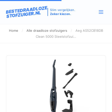
BESTEDRAADLOZE
Slim vergelijken.
STOFZUIGER.NL
Zeker kiezen.
Home
/
Alle draadloze stofzuigers
/
Aeg AS52CB18DB
Clean 5000 Steelstofzui...