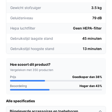
De afneembare kruimelzuiger maakt het eenvoudig
Gewicht stofzuiger
3.5 kg
om snel kleine rommel te verwijderen, ideaal voor
het schoonmaken van meubels en trappen.
Geluidsniveau
79 dB
De zakloze technologie bespaart je de kosten en
het gedoe van stofzuigerzakken, terwijl de 0,30
Hepa luchtfilter
Geen HEPA-filter
liter stofcontainer eenvoudig te legen is.
Gebruikstijd laagste stand
45 minuten
Voor welke doelgroep?
Gebruikstijd hoogste stand
13 minuten
Deze stofzuiger is perfect voor drukbezette
huishoudens, gezinnen met kinderen of huisdieren, en
iedereen die waarde hecht aan gebruiksgemak en
Hoe scoort dit product?
efficiëntie. Of je nu een appartement of een groter huis
Vergeleken met 350 producten
hebt, de AS52CB18DB past zich aan jouw
Prijs
Goedkoper dan 38%
schoonmaakbehoeften aan.
Beoordeling
Hoger dan 43%
Praktische voordelen t.o.v. alternatieven
Alle specificaties
Wat maakt de AEG AS52CB18DB uniek ten opzichte van
andere draadloze stofzuigers?
Bijgeleverde accessoires en toebehoren