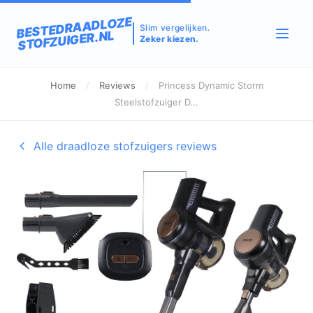
BESTEDRAADLOZE
Slim vergelijken.
STOFZUIGER.NL
Zeker kiezen.
Home
/
Reviews
/
Princess Dynamic Storm
Steelstofzuiger D...
Alle draadloze stofzuigers reviews