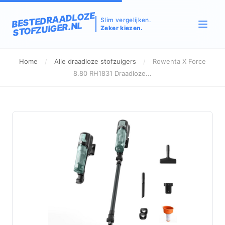
BESTEDRAADLOZE
Slim vergelijken.
STOFZUIGER.NL
Zeker kiezen.
Home
/
Alle draadloze stofzuigers
/
Rowenta X Force
8.80 RH1831 Draadloze...