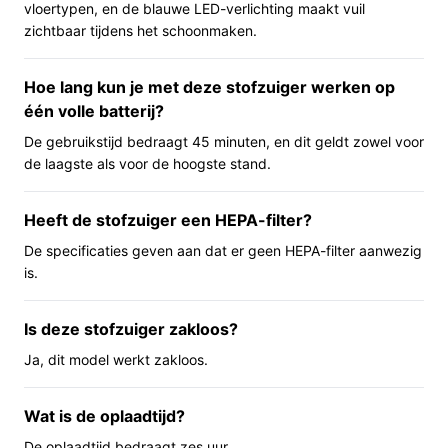
vloertypen, en de blauwe LED-verlichting maakt vuil
verlichting, wat helpt om vuil in donkere hoeken of
zichtbaar tijdens het schoonmaken.
onder meubels te zien. De accu is oplaadbaar en de
opgegeven gebruiksduur is 45 minuten; de oplaadtijd
Hoe lang kun je met deze stofzuiger werken op
staat op 6 uur. Het geluidsniveau is 78 dB volgens de
één volle batterij?
specificaties.
De gebruikstijd bedraagt 45 minuten, en dit geldt zowel voor
Belangrijkste voordelen
de laagste als voor de hoogste stand.
Deze kenmerken helpen in de dagelijkse praktijk:
Heeft de stofzuiger een HEPA-filter?
Zakloos reservoir (0,44 l): geen stofzakken nodig,
De specificaties geven aan dat er geen HEPA-filter aanwezig
je leegt het reservoir direct in de prullenbak.
is.
LED-verlichting op de zuigmond: zichtbaar maken
van vuil op donkere plekken of onder lage
Is deze stofzuiger zakloos?
meubels.
Ja, dit model werkt zakloos.
Accugebruik van circa 45 minuten: geschikt voor
eenmaal geheel doorlopen van een gemiddelde
woning volgens de opgegeven tijd.
Wat is de oplaadtijd?
De oplaadtijd bedraagt zes uur.