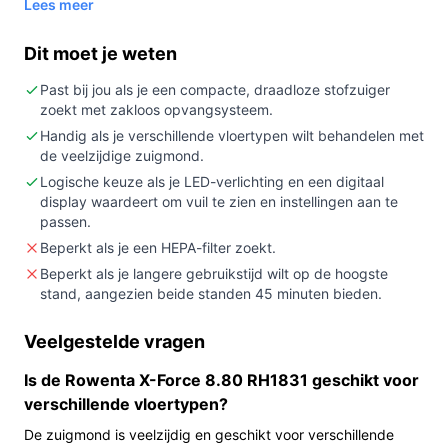
Lees meer
Kopen als:
je zoekt naar een draadloze, zakloze
steelstofzuiger met ongeveer 45 minuten
Dit moet je weten
gebruikstijd en LED-verlichting in de zuigmond
voor beter zicht bij schoonmaken.
Past bij jou als je een compacte, draadloze stofzuiger
zoekt met zakloos opvangsysteem.
Niet kopen als:
je een apparaat met HEPA-filter
nodig hebt, of als je prioriteit geeft aan een grotere
Handig als je verschillende vloertypen wilt behandelen met
de veelzijdige zuigmond.
opvangcapaciteit dan 0,44 liter.
Logische keuze als je LED-verlichting en een digitaal
Belangrijkste check:
controleer de opgegeven
display waardeert om vuil te zien en instellingen aan te
zuigkracht: in de specificaties staat 150 Airwatts,
passen.
terwijl de producttitel 100 Airwatt vermeldt —
Beperkt als je een HEPA-filter zoekt.
verifieer bij de verkoper of fabrikant welke waarde
Beperkt als je langere gebruikstijd wilt op de hoogste
klopt.
stand, aangezien beide standen 45 minuten bieden.
Wat je in de praktijk merkt
Veelgestelde vragen
In huis merk je dat dit model zakloos is en een
Is de Rowenta X-Force 8.80 RH1831 geschikt voor
opvangreservoir van 0,44 liter heeft; je zult het
verschillende vloertypen?
reservoir dus regelmatig legen bij meerdere
De zuigmond is veelzijdig en geschikt voor verschillende
schoonmaakbeurten. De zuigmond heeft LED-