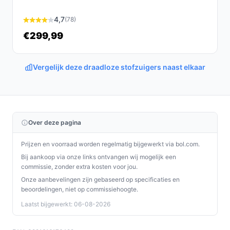
Veelgestelde vragen
4,7
(78)
Is dit geschikt voor thuisgebruik / intensief gebruik /
€299,99
dagelijks gebruik?
Geschikt voor thuisgebruik en dagelijks schoonmaken
Vergelijk deze draadloze stofzuigers naast elkaar
zolang de opvangcapaciteit van 0,44 l en de
accugebruikstijd van 45 minuten aansluiten bij je
schoonmaakroutine. Voor intensief professioneel
gebruik of lange ononderbroken sessies, controleer de
Over deze pagina
capaciteit en oplaadtijd (6 uur).
Prijzen en voorraad worden regelmatig bijgewerkt via bol.com.
Waar moet ik op letten bij onderhoud?
Bij aankoop via onze links ontvangen wij mogelijk een
Controleer regelmatig het reservoir en maak dit schoon
commissie, zonder extra kosten voor jou.
volgens handleiding. Controleer filters en openingen op
Onze aanbevelingen zijn gebaseerd op specificaties en
beoordelingen, niet op commissiehoogte.
verstopping en volg de aanwijzingen in de handleiding
voor reiniging. Noteer ook oplaadtijd en laadprocedure
Laatst bijgewerkt: 06-08-2026
in de handleiding.