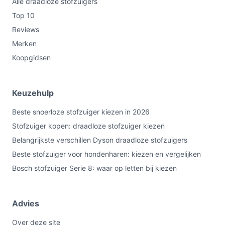
Alle draadloze stofzuigers
nodig hebt. Controleer vóór aankoop de exacte Airwatt-
waarde (titel en specificatie verschillen) en de details in
Top 10
de producthandleiding.
Reviews
Merken
Bekijk varianten en actuele prijzen op
Koopgidsen
bestedraadlozestofzuiger.nl voordat je kiest.
Keuzehulp
Beste snoerloze stofzuiger kiezen in 2026
Stofzuiger kopen: draadloze stofzuiger kiezen
Belangrijkste verschillen Dyson draadloze stofzuigers
Beste stofzuiger voor hondenharen: kiezen en vergelijken
Bosch stofzuiger Serie 8: waar op letten bij kiezen
Advies
Over deze site