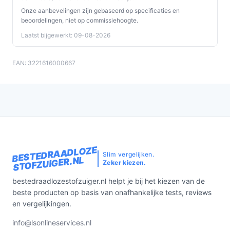
Wat zijn de belangrijkste verschillen met een
Onze aanbevelingen zijn gebaseerd op specificaties en
beoordelingen, niet op commissiehoogte.
traditionele stofzuiger?
Laatst bijgewerkt: 09-08-2026
Voornamelijk mobiliteit en gebruiksgemak: draadloos
werken en een flexibele steel voor bereikbaarheid
EAN: 3221616000667
versus hogere, constante zuigkracht en langere
gebruikstijden bij snoerstofzuigers. De zakloze opvang
en HEPA-filtering bieden moderne praktische voordelen
zonder stofzakken.
Conclusie
De Rowenta X-Force Flex 8.60 RH9639 is een
BESTEDRAADLOZE
Slim vergelijken.
uitgebalanceerde keuze voor wie snel, flexibel en
STOFZUIGER.NL
Zeker kiezen.
hygiënisch wil schoonmaken. Met circa 35 minuten
bestedraadlozestofzuiger.nl helpt je bij het kiezen van de
runtime, een buigbare steel en HEPA-filtering
beste producten op basis van onafhankelijke tests, reviews
combineert hij comfort met voldoende prestaties voor
en vergelijkingen.
dagelijks gebruik.
info@lsonlineservices.nl