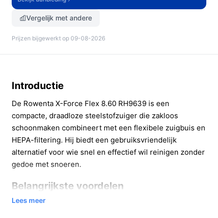
Vergelijk met andere
Prijzen bijgewerkt op 09-08-2026
Introductie
De Rowenta X-Force Flex 8.60 RH9639 is een
compacte, draadloze steelstofzuiger die zakloos
schoonmaken combineert met een flexibele zuigbuis en
HEPA-filtering. Hij biedt een gebruiksvriendelijk
alternatief voor wie snel en effectief wil reinigen zonder
gedoe met snoeren.
Belangrijkste voordelen
Lees meer
Deze schoonmaker levert praktische voordelen die je
dagelijks merkt. Hieronder directe voorbeelden van hoe