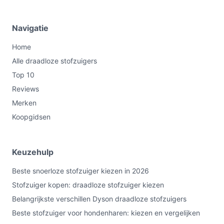
Ontdek alle specificaties en vergelijk prijzen op
bestedraadlozestofzuiger.nl. Kies bewust wat perfect
past bij jouw behoeften!
Navigatie
Home
Alle draadloze stofzuigers
Top 10
Reviews
Merken
Koopgidsen
Keuzehulp
Beste snoerloze stofzuiger kiezen in 2026
Stofzuiger kopen: draadloze stofzuiger kiezen
Belangrijkste verschillen Dyson draadloze stofzuigers
Beste stofzuiger voor hondenharen: kiezen en vergelijken