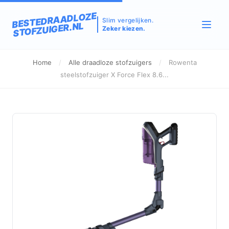
BESTEDRAADLOZE
Slim vergelijken.
STOFZUIGER.NL
Zeker kiezen.
Home
/
Alle draadloze stofzuigers
/
Rowenta
steelstofzuiger X Force Flex 8.6...