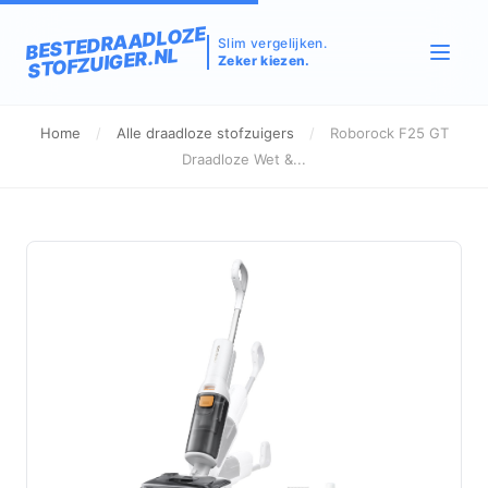
BESTEDRAADLOZE
Slim vergelijken.
STOFZUIGER.NL
Zeker kiezen.
Home
/
Alle draadloze stofzuigers
/
Roborock F25 GT
Draadloze Wet &...