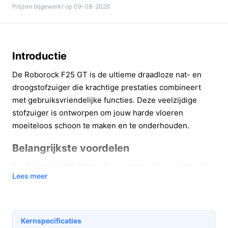
Prijzen bijgewerkt op 09-08-2026
Introductie
De Roborock F25 GT is de ultieme draadloze nat- en
droogstofzuiger die krachtige prestaties combineert
met gebruiksvriendelijke functies. Deze veelzijdige
stofzuiger is ontworpen om jouw harde vloeren
moeiteloos schoon te maken en te onderhouden.
Belangrijkste voordelen
De Roborock F25 GT biedt verschillende voordelen die
Lees meer
het schoonmaken van je huis aanzienlijk gemakkelijker
maken:
Krachtig zuigen:
Met een afzuigvermogen van
Kernspecificaties
20.000 Pa verwijdert deze stofzuiger moeiteloos