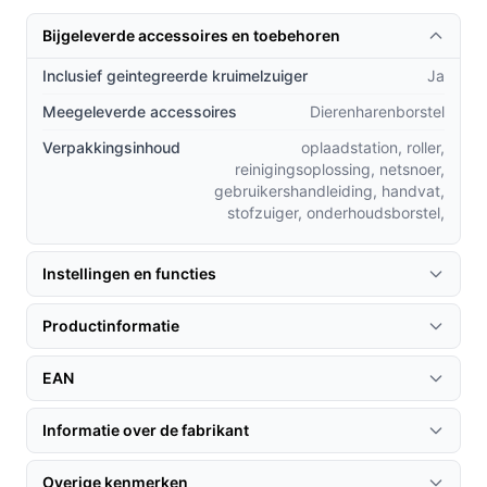
schoonmaken, deze stofzuiger is een uitstekende
Bijgeleverde accessoires en toebehoren
keuze.
Inclusief geintegreerde kruimelzuiger
Ja
Praktische voordelen t.o.v. alternatieven
Meegeleverde accessoires
Dierenharenborstel
Wat maakt de Roborock F25 GT beter dan andere
Verpakkingsinhoud
oplaadstation, roller,
stofzuigers op de markt?
reinigingsoplossing, netsnoer,
gebruikershandleiding, handvat,
180° platliggend ontwerp:
In tegenstelling tot
stofzuiger, onderhoudsborstel,
traditionele stofzuigers kun je met deze stofzuiger
gemakkelijk onder meubels reinigen zonder te
Instellingen en functies
bukken.
Langere gebruiksduur:
Op de hoogste stand biedt
Productinformatie
deze stofzuiger tot 35 minuten gebruikstijd, wat
ideaal is voor grotere ruimtes.
EAN
Zakloos ontwerp:
Geen gedoe met
stofzuigerzakken; het 0.87 l reservoir is eenvoudig
Informatie over de fabrikant
te legen en schoon te maken.
Overige kenmerken