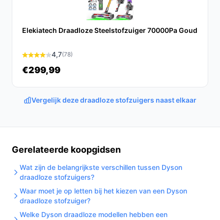
Conclusie
Met de Roborock F25 GT kies je voor een krachtige,
Elekiatech Draadloze Steelstofzuiger 70000Pa Goud
veelzijdige en gebruiksvriendelijke stofzuiger die je
helpt om je huis met gemak schoon te houden. Deze
4,7
(78)
stofzuiger biedt niet alleen uitstekende prestaties, maar
€299,99
ook innovatieve functies die het schoonmaken
efficiënter maken.
Vergelijk deze draadloze stofzuigers naast elkaar
Ontdek alle specificaties en vergelijk prijzen op
bestedraadlozestofzuiger.nl. Kies bewust wat perfect
past bij jouw behoeften!
Gerelateerde koopgidsen
Wat zijn de belangrijkste verschillen tussen Dyson
draadloze stofzuigers?
Waar moet je op letten bij het kiezen van een Dyson
draadloze stofzuiger?
Welke Dyson draadloze modellen hebben een