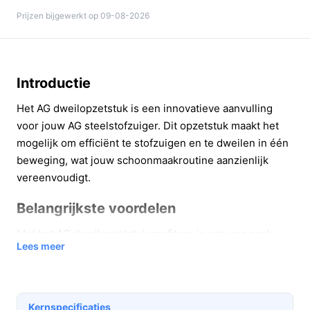
Prijzen bijgewerkt op 09-08-2026
Introductie
Het AG dweilopzetstuk is een innovatieve aanvulling
voor jouw AG steelstofzuiger. Dit opzetstuk maakt het
mogelijk om efficiënt te stofzuigen en te dweilen in één
beweging, wat jouw schoonmaakroutine aanzienlijk
vereenvoudigt.
Belangrijkste voordelen
Met het AG dweilopzetstuk profiteer je van een scala
Lees meer
aan voordelen die jouw schoonmaakervaring
verbeteren.
Efficiëntie:
Stofzuigen en dweilen tegelijk
Kernspecificaties