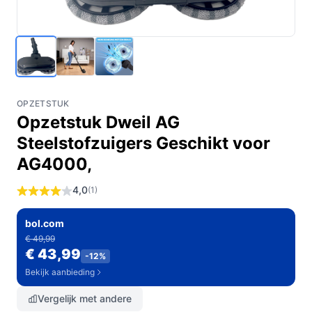
OPZETSTUK
Opzetstuk Dweil AG
Steelstofzuigers Geschikt voor
AG4000,
4,0
(1)
bol.com
€ 49,99
€ 43,99
-12%
Bekijk aanbieding
Vergelijk met andere