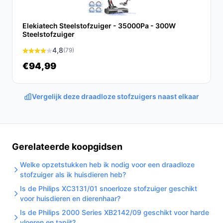
Conclusie
Elekiatech Steelstofzuiger - 35000Pa - 300W
Het AG dweilopzetstuk is een onmisbare aanvulling voor
Steelstofzuiger
jouw AG steelstofzuiger. Met de mogelijkheid om te
4,8
(79)
stofzuigen en te dweilen in één handeling, maak je jouw
schoonmaakroutine niet alleen efficiënter, maar ook
€94,99
prettiger. Investeer in dit praktische hulpmiddel en
geniet van een vlekkeloze vloer zonder veel inspanning.
Vergelijk deze draadloze stofzuigers naast elkaar
Ontdek alle specificaties en vergelijk prijzen op
bestedraadlozestofzuiger.nl. Kies bewust wat perfect
past bij jouw behoeften!
Gerelateerde koopgidsen
Welke opzetstukken heb ik nodig voor een draadloze
stofzuiger als ik huisdieren heb?
Is de Philips XC3131/01 snoerloze stofzuiger geschikt
voor huisdieren en dierenhaar?
Is de Philips 2000 Series XB2142/09 geschikt voor harde
vloeren en tapijt?