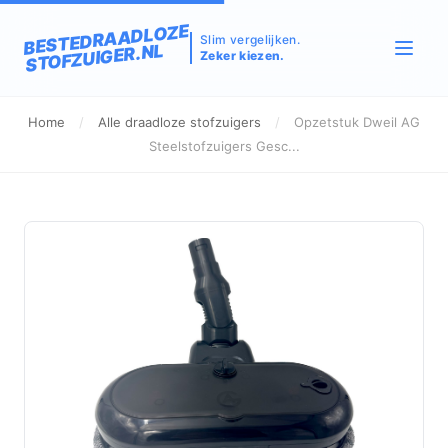
BESTEDRAADLOZE
Slim vergelijken.
STOFZUIGER.NL
Zeker kiezen.
Home
/
Alle draadloze stofzuigers
/
Opzetstuk Dweil AG
Steelstofzuigers Gesc...