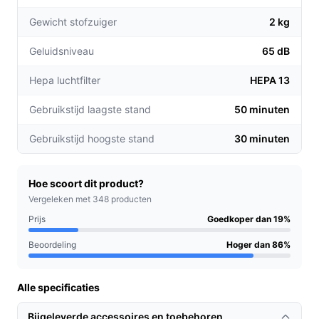
Verlengde gebruikstijd: Met een gebruiksduur van
Gewicht stofzuiger
2 kg
tot 50 minuten op de laagste stand, kun je grote
oppervlakken in één keer stofzuigen zonder
Geluidsniveau
65 dB
tussentijds opladen.
Ergonomisch ontwerp: Het lichte en zelfstaande
Hepa luchtfilter
HEPA 13
ontwerp vermindert de belasting op je gewrichten,
Gebruikstijd laagste stand
50 minuten
ideaal voor langdurig gebruik.
Gebruikstijd hoogste stand
30 minuten
Voor welke doelgroep?
Deze stofzuiger is perfect voor drukke gezinnen,
dierenliefhebbers en iedereen die waarde hecht aan
Hoe scoort dit product?
een schoon huis zonder gedoe. Of je nu tapijten, houten
Vergeleken met 348 producten
vloeren of tegels hebt, de OOQE V-POWER TURBO is
Prijs
Goedkoper dan 19%
geschikt voor diverse oppervlakken.
Beoordeling
Hoger dan 86%
Praktische voordelen t.o.v. alternatieven
Alle specificaties
Wat maakt de OOQE V-POWER TURBO beter dan andere
stofzuigers op de markt?
Bijgeleverde accessoires en toebehoren