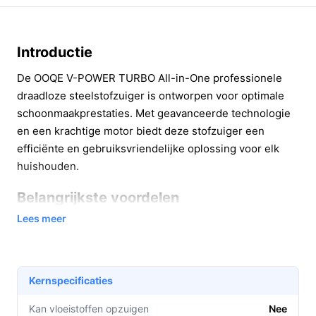
Introductie
De OOQE V-POWER TURBO All-in-One professionele
draadloze steelstofzuiger is ontworpen voor optimale
schoonmaakprestaties. Met geavanceerde technologie
en een krachtige motor biedt deze stofzuiger een
efficiënte en gebruiksvriendelijke oplossing voor elk
huishouden.
Belangrijkste voordelen
Lees meer
Deze stofzuiger biedt tal van voordelen die het
schoonmaken eenvoudiger en effectiever maken:
Hoge zuigkracht: De sterke turbo motor levert een
Kernspecificaties
indrukwekkende zuigkracht van 24kPa, waardoor
zelfs hardnekkig vuil geen kans maakt.
Kan vloeistoffen opzuigen
Nee