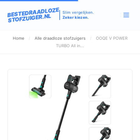
BESTEDRAADLOZE
Slim vergelijken.
STOFZUIGER.NL
Zeker kiezen.
Home
/
Alle draadloze stofzuigers
/
OOQE V POWER
TURBO All in...