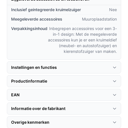
Geavanceerd filtratiesysteem: Het 5-fasen
Inclusief geintegreerde kruimelzuiger
Nee
filtratiesysteem verwijdert tot 99,98% van
Meegeleverde accessoires
Muuroplaadstation
allergenen en fijnstof, wat belangrijk is voor
Verpakkingsinhoud
mensen met allergieën.
Inbegrepen accessoires voor een 3-
in-1 design: Met de meegeleverde
Zakloos ontwerp: Geen gedoe met stofzakken; het
accessoires kun je er een kruimeldief
1 liter grote verzamelreservoir is eenvoudig te
(meubel- en autostofzuiger) en
legen en schoon te maken.
kierenstofzuiger van maken.
LED-verlichting: De ClearVision LED-verlichting
verlicht donkere hoeken en moeilijk bereikbare
Instellingen en functies
plekken, zodat je niets mist tijdens het
schoonmaken.
Productinformatie
Gebruik & praktische tips
EAN
Om het meeste uit je OOQE V-POWER TURBO te halen,
Informatie over de fabrikant
volg deze tips voor optimaal gebruik:
Installatie & setup
Overige kenmerken