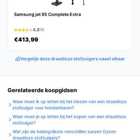
Conclusie
Samsung jet 95 Complete Extra
De OOQE V-POWER TURBO is een krachtige, praktische
en ergonomische oplossing voor al je
4,8
(8)
schoonmaakbehoeften. Dankzij de sterke motor, lange
€413,99
gebruikstijd en geavanceerde technologie, is dit de
ideale stofzuiger voor elk huishouden.
Vergelijk deze draadloze stofzuigers naast elkaar
Ontdek alle specificaties en vergelijk prijzen op
bestedraadlozestofzuiger.nl. Kies bewust wat perfect
past bij jouw behoeften!
Gerelateerde koopgidsen
Waar moet ik op letten bij het kiezen van een draadloze
stofzuiger voor hondenharen?
Waar moet je op letten bij het kopen van een draadloze
stofzuiger?
Wat zijn de belangrijkste verschillen tussen Dyson
draadloze stofzuigers?