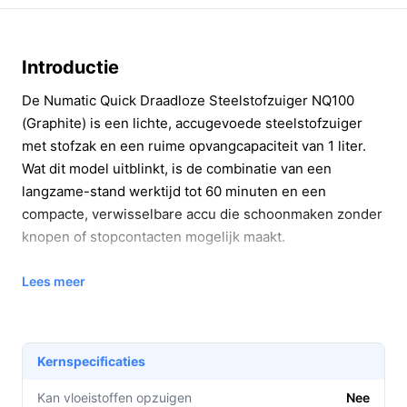
Introductie
De Numatic Quick Draadloze Steelstofzuiger NQ100
(Graphite) is een lichte, accugevoede steelstofzuiger
met stofzak en een ruime opvangcapaciteit van 1 liter.
Wat dit model uitblinkt, is de combinatie van een
langzame-stand werktijd tot 60 minuten en een
compacte, verwisselbare accu die schoonmaken zonder
knopen of stopcontacten mogelijk maakt.
Belangrijkste voordelen
Lees meer
De NQ100 levert praktische voordelen voor dagelijks
gebruik. Hieronder lees je concrete voorbeelden van
wat je er direct aan hebt.
Kernspecificaties
Langlopende accuduur: tot 60 minuten in de
Kan vloeistoffen opzuigen
Nee