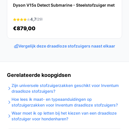
Dyson V15s Detect Submarine - Steelstofzuiger met
huishoudens.
Filter: geen HEPA — goed voor algemeen
4,7
(29)
huishoudelijk onderhoud, maar niet specifiek
gecertificeerd voor medische luchtfiltratie.
€879,00
Veelgestelde vragen
Vergelijk deze draadloze stofzuigers naast elkaar
Hoe lang gaat dit product mee?
De levensduur hangt af van gebruik en onderhoud. Bij
normaal huishoudelijk gebruik en juist onderhoud kun je
Gerelateerde koopgidsen
meerdere jaren betrouwbare service verwachten; de
accu behoudt doorgaans goede capaciteit enkele
Zijn universele stofzuigerzakken geschikt voor Inventum
honderden laadcycli, waarna vervanging mogelijk is.
draadloze stofzuigers?
Hoe lees ik maat- en typeaanduidingen op
Is dit geschikt voor harde vloeren en tapijt?
stofzuigerzakken voor Inventum draadloze stofzuigers?
Ja. De gemotoriseerde borstelkop is ontworpen voor
Waar moet ik op letten bij het kiezen van een draadloze
zowel harde vloeren als laagpolig tapijt. Voor hoogpolig
stofzuiger voor hondenharen?
of zeer dicht tapijt kan extra passes nodig zijn of gebruik