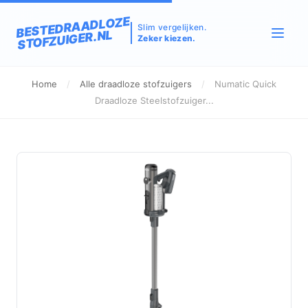
BESTEDRAADLOZE
Slim vergelijken.
STOFZUIGER.NL
Zeker kiezen.
Home
/
Alle draadloze stofzuigers
/
Numatic Quick
Draadloze Steelstofzuiger...