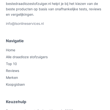
bestedraadlozestofzuiger.nl helpt je bij het kiezen van de
gebruiksgemak met voldoende prestaties voor de
beste producten op basis van onafhankelijke tests, reviews
meeste huishoudelijke taken.
en vergelijkingen.
Ontdek alle specificaties en vergelijk prijzen op
info@lsonlineservices.nl
bestedraadlozestofzuiger.nl. Kies bewust wat perfect
past bij jouw behoeften!
Navigatie
Home
Alle draadloze stofzuigers
Top 10
Reviews
Merken
Koopgidsen
Keuzehulp