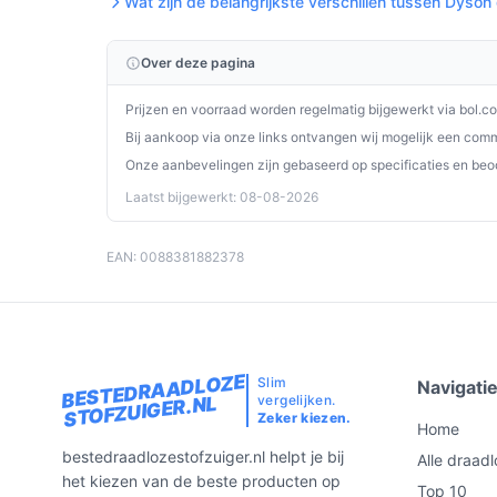
Wat zijn de belangrijkste verschillen tussen Dyson
Controleer regelmatig de stofzak en vervang 
zuigkracht te voorkomen.
Maak na gebruik de zuigmond en het buisge
Over deze pagina
te vermijden.
Prijzen en voorraad worden regelmatig bijgewerkt via bol.c
Bewaar het apparaat droog en op kamertemp
Bij aankoop via onze links ontvangen wij mogelijk een commi
componenten te beschermen.
Onze aanbevelingen zijn gebaseerd op specificaties en beo
Laad accu's volgens de aanbevelingen van de
Laatst bijgewerkt: 08-08-2026
verkrijgbaar).
Installatie & eerste gebruik
EAN: 0088381882378
Hoofdlijnen: plaats het apparaat op een stabiel
mondstukken, plaats een compatibele 18V Li‑Ion 
je begint. Stel de zuigstand in op basis van het klu
BESTEDRAADLOZE
Slim
Navigati
Concrete checks voor de handleiding/specs:
vergelijken.
STOFZUIGER.NL
Zeker kiezen.
Home
Controleer of jouw accu compatibel is met 18
bestedraadlozestofzuiger.nl helpt je bij
gewenste gebruikstijd levert.
Alle draadl
het kiezen van de beste producten op
Lees de instructies voor stofzakvervanging e
Top 10