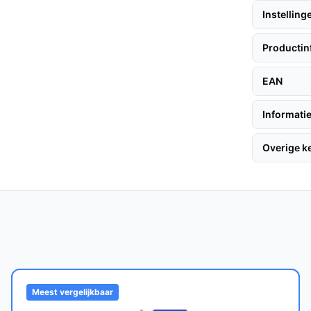
Instelling
 snelle schoonmaakbeurten en op te bergen in
Productin
t kiezen tussen langere gebruiksduur of meer
EAN
gen zonder direct stofwolkjes in huis.
Informatie
ibele schoonmaakbeurten doen, bewoners met
Overige 
en in een 18V accu‑set van hetzelfde platform
ontroleer dan in de specificaties of dit model
je grote oppervlakken zeer lang wilt
e gewenste accu‑capaciteit en de aangegeven
ale stand, 83 minuten op de laagste stand
Meest vergelijkbaar