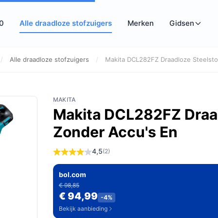
10
Alle draadloze stofzuigers
Merken
Gidsen
/
Alle draadloze stofzuigers
/
Makita DCL282FZ Draadloze Steelstof
MAKITA
Makita DCL282FZ Draad
Zonder Accu's En
4,5
(2)
bol.com
€ 98,85
€ 94,99
-4%
Bekijk aanbieding