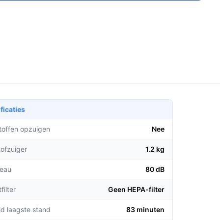
ficaties
stoffen opzuigen
Nee
tofzuiger
1.2 kg
veau
80 dB
filter
Geen HEPA-filter
jd laagste stand
83 minuten