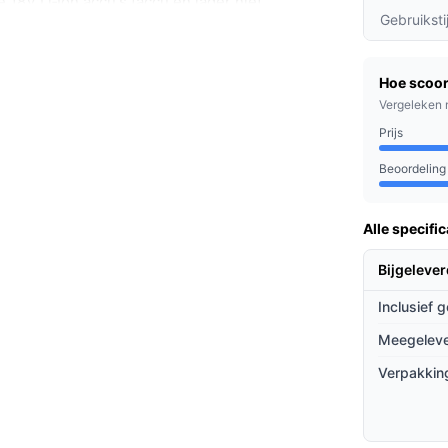
 18V Li‑Ion accu's (accu en lader niet
Gebruiksti
 HEPA‑filtratie of extreem stille werking
ofzak, geen HEPA‑filter en een geluidsniveau
Hoe scoor
Vergeleken 
mpatibele 18V Li‑Ion accu (bij voorkeur 5,0 Ah
Prijs
iken) en een lader hebt of los kunt
Beoordeling
Alle specific
e schoonmaakklussen: kruimels in de keuken,
Bijgeleve
met beperkte bewegingsruimte dankzij de
Inclusief 
at het legen overzichtelijk maakt, en
at accu en lader niet zijn inbegrepen, bepaal
Meegeleve
 van de accu die je gebruikt.
Verpakkin