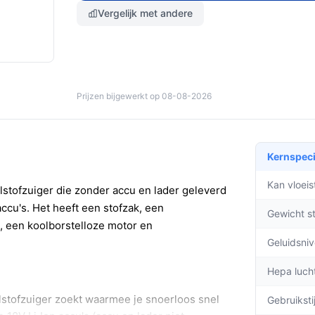
Vergelijk met andere
Prijzen bijgewerkt op 08-08-2026
Kernspeci
Kan vloei
stofzuiger die zonder accu en lader geleverd
ccu's. Het heeft een stofzak, een
Gewicht s
n, een koolborstelloze motor en
Geluidsni
Hepa lucht
lstofzuiger zoekt waarmee je snoerloos snel
Gebruiksti