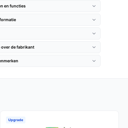
en en functies
formatie
 over de fabrikant
kenmerken
Upgrade