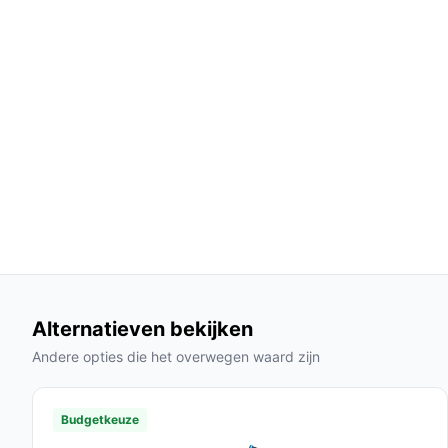
Compact en licht: makkelijk te pakken voor
kleine ruimtes.
Variabele zuigkracht in drie standen: je kun
zuigkracht voor lastig vuil.
Stofzak en 0,50 l reservoir: overzichtelijk le
Voor wie is dit geschikt?
Geschikt voor huishoudens die vaak korte, flex
beperkte opbergruimte, of mensen die al invester
en zo accu's kunnen hergebruiken.
Voor wie is dit minder geschikt?
Alternatieven bekijken
Als je HEPA‑filtratie nodig hebt voor allergieën, c
voldoet — hier is geen HEPA‑filter aanwezig. Als 
Andere opties die het overwegen waard zijn
stofzuigen zonder accuvervanging, controleer d
gebruikstijden (bijvoorbeeld 25 minuten op maxim
Budgetkeuze
zoals aangegeven).