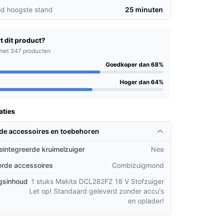
jd hoogste stand
25 minuten
t dit product?
met 347 producten
Goedkoper dan 68%
Hoger dan 64%
aties
rde accessoires en toebehoren
geintegreerde kruimelzuiger
Nee
rde accessoires
Combizuigmond
gsinhoud
1 stuks Makita DCL282FZ 18 V Stofzuiger
Let op! Standaard geleverd zonder accu's
en oplader!