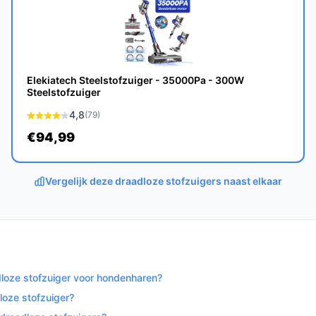
nteerbaarheid bepalen hoe vaak je het
Elekiatech Steelstofzuiger - 35000Pa - 300W
handzamer dan grotere stationaire of
Steelstofzuiger
4,8
(79)
compact formaat en stofzak is dit model
€94,99
len hebben vaak grotere reservoirs of een
ombinatie van zuigstanden, het type motor
Vergelijk deze draadloze stofzuigers naast elkaar
 de accu die je gebruikt; die bepalen samen
 onderhoud:
adloze stofzuiger voor hondenharen?
loze stofzuiger?
cu werkt de machine niet.