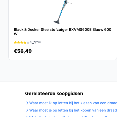
Praktisch t.o.v. alternatieven
Vergelijking op type‑niveau helpt bij kiezen:
Waar let je op bij comfort? — Gewicht en ha
Black & Decker Steelstofzuiger BXVMS600E Blauw 600
apparaat pakt; dit model is compact en dus 
W
zwaardere steelunits.
4,7
(29)
Waar let je op bij ruimtegebruik? — Met een 
€56,49
geschikt voor kleine berging; grotere model
stofbak zonder zak.
Waar let je op bij prestaties? — Let op de c
(hier een koolborstelloze motor genoemd) en
de praktische zuigkracht en werktijd.
Gebruik & tips
Gerelateerde koopgidsen
Veilige, praktische tips voor dagelijks gebruik en
Waar moet ik op letten bij het kiezen van een dra
Waar moet je op letten bij het kopen van een draad
Gebruik de juiste 18V Li‑Ion accu; zonder ac