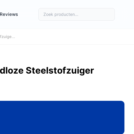
Reviews
zuige...
loze Steelstofzuiger