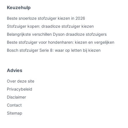
specificaties voordat je besluit.
Keuzehulp
Bekijk varianten en actuele prijzen op
Beste snoerloze stofzuiger kiezen in 2026
bestedraadlozestofzuiger.nl voordat je kiest.
Stofzuiger kopen: draadloze stofzuiger kiezen
Belangrijkste verschillen Dyson draadloze stofzuigers
Beste stofzuiger voor hondenharen: kiezen en vergelijken
Bosch stofzuiger Serie 8: waar op letten bij kiezen
Advies
Over deze site
Privacybeleid
Disclaimer
Contact
Sitemap