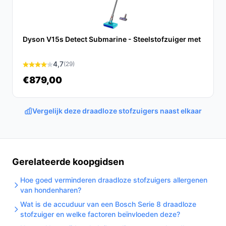
harde vloeren in het feitenanker.
[Oplaadbaar — Ja]:
werkt op accu; controleer
laadduur en batterijlevensverwachting in de
Dyson V15s Detect Submarine - Steelstofzuiger met
volledige specificaties.
[Looptijd accu 45 min]:
praktisch: voldoende voor
4,7
(29)
middelgrote tot grote oppervlakken per lading
€879,00
volgens fabrikantopgave.
[Rendement 175 m²]:
geeft een indicatie van het
maximale oppervlakte per acculading volgens de
Vergelijk deze draadloze stofzuigers naast elkaar
fabrikant.
[Zuig functionaliteit — Nee]:
heeft geen
zuigfunctie; verwacht geen vacuumprestaties of
Gerelateerde koopgidsen
losse kruimelzuiger.
[Geluidsniveau 59 dB]:
dit getal geeft een
Hoe goed verminderen draadloze stofzuigers allergenen
geluidsindicatie tijdens gebruik; vergelijkbaar met
van hondenharen?
verschillende huishoudelijke apparaten.
Wat is de accuduur van een Bosch Serie 8 draadloze
[Vermogen 80 W]:
geeft het elektrische vermogen
stofzuiger en welke factoren beïnvloeden deze?