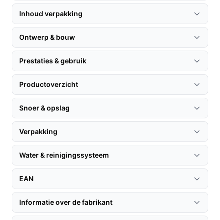
voor opslag; zulke gegevens staan niet in de basis-
Inhoud verpakking
specificaties hier.
Waar let je op bij prestaties? Belangrijk zijn looptijd
Ontwerp & bouw
van de accu (45 min genoemd), het
repeatoppervlak per lading (175 m²) en of er
Prestaties & gebruik
meerdere reinigingsniveaus zijn — deze factoren
beïnvloeden hoe lang en hoe grondig je kunt
Productoverzicht
schoonmaken zonder te laden of water bij te
vullen.
Snoer & opslag
Gebruik & tips
Verpakking
Veilige, praktische tips voor dagelijks gebruik en
onderhoud.
Water & reinigingssysteem
Leeg de vuilwatertank na gebruik om geurtjes en
EAN
vuilophoping te voorkomen.
Vul de schoonwatertank alleen met de aanbevolen
Informatie over de fabrikant
vloeistoffen; controleer de handleiding voor
toelating van reinigingsmiddelen.