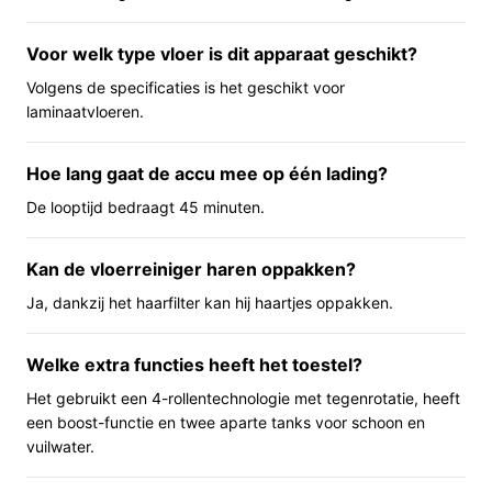
geeft volgens de specificatie tot 45 minuten stroom, wat
in één acculading een flink oppervlak kan dekken (175
Voor welk type vloer is dit apparaat geschikt?
m²). Er zijn instelbare reinigingsniveaus en aparte tanks
Volgens de specificaties is het geschikt voor
voor schoon en vuil water, zodat je niet met emmers
laminaatvloeren.
hoeft te slepen. Let op: het apparaat heeft geen
zuigfunctie, dus zware of ingedroogde kruimels en stof
Hoe lang gaat de accu mee op één lading?
in kieren kunnen anders reageren dan bij een klassieke
De looptijd bedraagt 45 minuten.
stofzuiger.
Belangrijkste voordelen
Kan de vloerreiniger haren oppakken?
De voordelen hieronder zijn praktisch gericht en volgen
Ja, dankzij het haarfilter kan hij haartjes oppakken.
uit de opgegeven specificaties en fabrikantclaims.
Welke extra functies heeft het toestel?
Bespaart tijd: volgens de fabrikant kan de
combinatie van rollen en water je werkstappen
Het gebruikt een 4-rollentechnologie met tegenrotatie, heeft
verminderen vergeleken met traditionele
een boost-functie en twee aparte tanks voor schoon en
vuilwater.
dweilmethoden.
Geschikt voor harde vloeren: het apparaat is