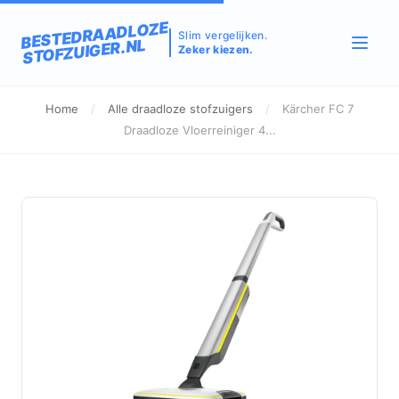
BESTEDRAADLOZE
Slim vergelijken.
STOFZUIGER.NL
Zeker kiezen.
Home
/
Alle draadloze stofzuigers
/
Kärcher FC 7
Draadloze Vloerreiniger 4...