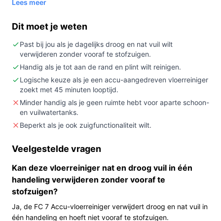
Lees meer
Kopen als:
je een draadloze oplossing zoekt voor
regelmatig dweilen van harde vloeren (zoals
Dit moet je weten
laminaat) en je waarde hecht aan snel
schoonmaken zonder eerst te stofzuigen.
Past bij jou als je dagelijks droog en nat vuil wilt
verwijderen zonder vooraf te stofzuigen.
Niet kopen als:
je een apparaat wilt dat ook zuigt of
een losse kruimelzuiger heeft — dit model heeft
Handig als je tot aan de rand en plint wilt reinigen.
geen zuigfunctionaliteit en geen kruimelzuiger.
Logische keuze als je een accu-aangedreven vloerreiniger
zoekt met 45 minuten looptijd.
Belangrijkste check:
controleer in de
Minder handig als je geen ruimte hebt voor aparte schoon-
productgegevens of de gespecificeerde looptijd
en vuilwatertanks.
(45 min) en het reinigingsbereik (175 m²)
Beperkt als je ook zuigfunctionaliteit wilt.
aansluiten bij de oppervlakte van jouw huis of de
klus die je wilt doen.
Veelgestelde vragen
Wat je in de praktijk merkt
Kan deze vloerreiniger nat en droog vuil in één
In dagelijks gebruik betekent dit model dat je met één
handeling verwijderen zonder vooraf te
stofzuigen?
apparaat zowel nat als droog vuil kunt aanpakken
zonder eerst te stofzuigen, mits je het apparaat gebruikt
Ja, de FC 7 Accu-vloerreiniger verwijdert droog en nat vuil in
op de door de fabrikant genoemde vloertypes. De accu
één handeling en hoeft niet vooraf te stofzuigen.