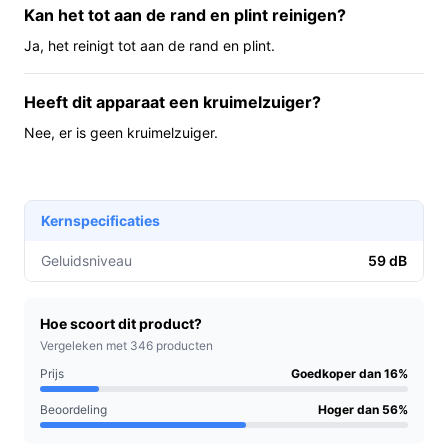
bedoeld voor dweilen en is in de specificaties
Kan het tot aan de rand en plint reinigen?
expliciet geschikt voor laminaat; de fabrikant noemt
Ja, het reinigt tot aan de rand en plint.
daarnaast harde vloeren in het feitenanker.
Geen emmers nodig: aparte schoon- en
Heeft dit apparaat een kruimelzuiger?
vuilwatertanks maken het vullen en legen
Nee, er is geen kruimelzuiger.
overzichtelijker dan handmatig dweilen met
emmers.
Voor wie is dit geschikt?
Kernspecificaties
Ideaal voor huiseigenaren of huurders met voornamelijk
harde vloeren zoals laminaat, die regelmatig willen
Geluidsniveau
59 dB
dweilen zonder langdurig voorbereidende schoonmaak.
Ook handig voor huishoudens die mobiel willen werken
Hoe scoort dit product?
zonder snoeren en die een apparaat willen dat zowel
Vergeleken met 346 producten
nat als droog dagelijks vuil aanpakt.
Prijs
Goedkoper dan 16%
Voor wie is dit minder geschikt?
Beoordeling
Hoger dan 56%
Als je een apparaat nodig hebt dat zuigt (bijvoorbeeld