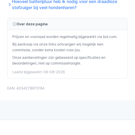
aan dat het apparaat gebruikt tijdens werking.
Hoeveel batterijduur heb ik nodig voor een draadloze
stofzuiger bij veel hondenharen?
Veelgestelde vragen
Over deze pagina
Is dit geschikt voor thuisgebruik / intensief gebruik /
dagelijks gebruik?
Prijzen en voorraad worden regelmatig bijgewerkt via bol.com.
Voor dagelijks thuisgebruik op harde vloeren is het
Bij aankoop via onze links ontvangen wij mogelijk een
model geschikt volgens de fabrikant, mede dankzij de
commissie, zonder extra kosten voor jou.
45 minuten looptijd en het opgegeven rendement van
Onze aanbevelingen zijn gebaseerd op specificaties en
beoordelingen, niet op commissiehoogte.
175 m². Voor zeer intensief professioneel gebruik of
Laatst bijgewerkt: 08-08-2026
tapijtreiniging is dit model minder geschikt omdat er
geen zuigfunctionaliteit is.
EAN: 4054278975184
Waar moet ik op letten bij onderhoud?
Controleer regelmatig tankreiniging, rolreiniging en het
haarfilter. Kijk in de handleiding welke
reinigingsmiddelen toegestaan zijn en hoe je
onderdelen demonteert voor reiniging. Controleer ook
of vervangingsrollen beschikbaar zijn voor dit model.