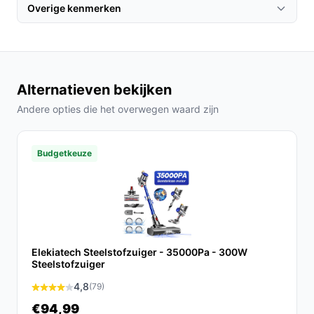
Overige kenmerken
Gebruik de lagere reinigingsstand voor gevoelige
vloeren en de hogere stand bij zichtbare vervuiling
zoals vlekken (er zijn twee reinigingsniveaus
genoemd).
Alternatieven bekijken
Controleer regelmatig de rollen op haren of vezels;
de fabrikant geeft aan dat er een haarfilter
Andere opties die het overwegen waard zijn
aanwezig is om haartjes op te nemen.
Laad de accu volledig op voor langdurig gebruik
Budgetkeuze
volgens de aangegeven laadinstructies in de
handleiding.
Installatie & eerste gebruik
Plaats het apparaat op een stabiele, vlakke ondergrond
en laad de accu volledig voordat je begint. Vul de
Elekiatech Steelstofzuiger - 35000Pa - 300W
schoonwatertank volgens de handleiding en kies het
Steelstofzuiger
juiste reinigingsniveau voor je vloer.
4,8
(79)
€94,99
Concreet te controleren in handleiding/specs: