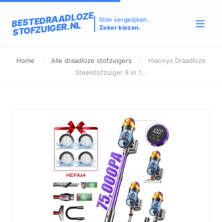
BESTEDRAADLOZE
Slim vergelijken.
STOFZUIGER.NL
Zeker kiezen.
Home
/
Alle draadloze stofzuigers
/
Hiaonyx Draadloze
Steelstofzuiger 8 in 1...