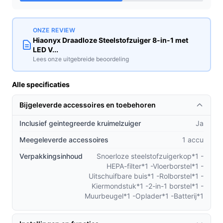
Praktisch t.o.v. alternatieven
ONZE REVIEW
Vergelijk op type‑niveau bij het kiezen tussen compacte
Hiaonyx Draadloze Steelstofzuiger 8-in-1 met
instapmodellen, middelgrote draadloze vacuüms en
LED V...
zwaardere oplossingen.
Lees onze uitgebreide beoordeling
Waar let je op bij comfort? — Gewicht en
Alle specificaties
handgreep, plus de wijze van bevestiging van
accessoires (niet in specificaties vermeld; check in
Bijgeleverde accessoires en toebehoren
documentatie).
Inclusief geintegreerde kruimelzuiger
Ja
Waar let je op bij ruimtegebruik? — Opvangvolume
(2 l) is relatief groot voor een steelmodel; denk aan
Meegeleverde accessoires
1 accu
waar je het apparaat opbergt tijdens tussenpozen.
Verpakkingsinhoud
Snoerloze steelstofzuigerkop*1 -
Waar let je op bij prestaties? — Let op opgegeven
HEPA-filter*1 -Vloerborstel*1 -
zuigkracht (75.000 Pa), het aantal
Uitschuifbare buis*1 -Rolborstel*1 -
Kiermondstuk*1 -2-in-1 borstel*1 -
reinigingsstanden en de borstelloze motor;
Muurbeugel*1 -Oplader*1 -Batterij*1
controleer in de specificaties op welke standen de
gebruikstijden van 20–70 minuten gelden.