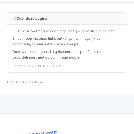
gesprekssituaties.
Veelgestelde vragen
Over deze pagina
Is dit geschikt voor thuisgebruik / intensief gebruik /
Prijzen en voorraad worden regelmatig bijgewerkt via bol.com.
dagelijks gebruik?
Bij aankoop via onze links ontvangen wij mogelijk een
Geschikt voor regulier thuisgebruik, zeker bij
commissie, zonder extra kosten voor jou.
huishoudens met tapijt, harde vloeren en huisdieren
Onze aanbevelingen zijn gebaseerd op specificaties en
zoals aangegeven. Voor intensief, langdurig
beoordelingen, niet op commissiehoogte.
professioneel gebruik: controleer of de opgegeven
Laatst bijgewerkt: 08-08-2026
gebruikstijden (20–70 min) en de oplaadtijd (4 uur)
voldoen aan jouw planning.
EAN: 8721264560292
Waar moet ik op letten bij onderhoud?
Controleer regelmatig de opvangbak en HEPA‑filter en
volg reinigingsinstructies. Controleer of extra filters
meegeleverd zijn of los verkrijgbaar zijn en of
onderdelen eenvoudig te bereiken zijn voor
schoonmaak.