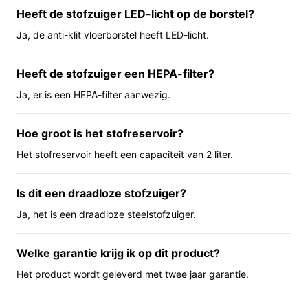
betekent minder vaak legen dan bij kleinere reservoirs.
Heeft de stofzuiger LED-licht op de borstel?
De specificatie noemt een borstelloze motor en 75.000
Ja, de anti-klit vloerborstel heeft LED-licht.
Pa zuigkracht en drie reinigingsstanden; die instellingen
gebruik je om te schakelen tussen zuigkracht en
Heeft de stofzuiger een HEPA-filter?
accuduur. Geluidsniveau is aangegeven als 60 dB, wat
praktisch gezien vergelijkbaar is met rustig stemmen of
Ja, er is een HEPA-filter aanwezig.
achtergrondmuziek.
Hoe groot is het stofreservoir?
Belangrijkste voordelen
Het stofreservoir heeft een capaciteit van 2 liter.
De voordelen hieronder zijn praktisch geformuleerd op
basis van de opgegeven specificaties.
Is dit een draadloze stofzuiger?
Groot opvangvolume (2 l): minder vaak legen
Ja, het is een draadloze steelstofzuiger.
tijdens schoonmaken van grotere ruimtes.
HEPA‑filter: helpt bij vasthouden van fijne deeltjes
Welke garantie krijg ik op dit product?
volgens de specificatie, nuttig bij huisstofallergie
Het product wordt geleverd met twee jaar garantie.
of fijne vuilresten.
LED en stofdetectielamp: beter zicht bij hoeken en