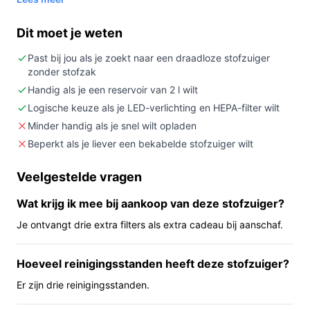
Kopen als:
je een snoerloze stofzuiger zoekt met
een relatief grote stofopvang (2 liter), HEPA‑filter,
Dit moet je weten
LED en specifieke functies voor tapijt, harde
vloeren en dierenharen.
Past bij jou als je zoekt naar een draadloze stofzuiger
zonder stofzak
Niet kopen als:
je langdurig continu wilt stofzuigen
zonder tussentijds opladen en je meer dan 70
Handig als je een reservoir van 2 l wilt
minuten onafgebroken nodig hebt op de hoogste
Logische keuze als je LED-verlichting en HEPA-filter wilt
stand.
Minder handig als je snel wilt opladen
Belangrijkste check:
controleer welke
Beperkt als je liever een bekabelde stofzuiger wilt
gebruiksduur (20–70 minuten) relevant is voor
jouw schoonmaakrondes en op welke zuigstand
Veelgestelde vragen
die tijden gelden.
Wat krijg ik mee bij aankoop van deze stofzuiger?
Wat je in de praktijk merkt
Je ontvangt drie extra filters als extra cadeau bij aanschaf.
In huis gebruik je de Hiaonyx XL zonder snoer, met
Hoeveel reinigingsstanden heeft deze stofzuiger?
lampjes om donkere hoeken te verlichten en een
groene stofdetectielamp die aangeeft waar meer
Er zijn drie reinigingsstanden.
aandacht nodig kan zijn. De zakloze 2‑liter opvang