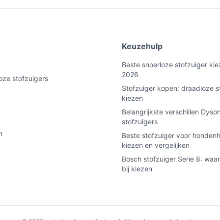
 je is.
gere schoonmaaksessies zonder opladen;
utine.
e
Keuzehulp
 relevant voor de gebruiksduur en laadschema.
einere opvangbakken; minder vaak legen
Beste snoerloze stofzuiger kie
2026
oze stofzuigers
bak te houden; controleer reinigingsinstructies
Stofzuiger kopen: draadloze s
kiezen
l vergeleken met veel stofzuigers.
Belangrijkste verschillen Dyso
stofzuigers
uik dit naast Pa om te vergelijken met andere
n
Beste stofzuiger voor hondenh
kiezen en vergelijken
s je meerdere rondes dezelfde dag wilt doen.
Bosch stofzuiger Serie 8: waar
e en hoe vaak legen en reinigen in de
bij kiezen
uik / dagelijks gebruik?