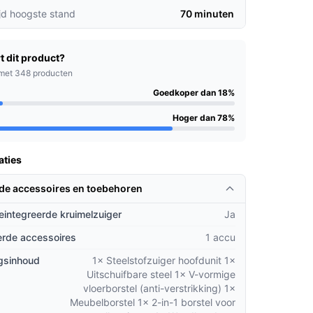
jd hoogste stand
70 minuten
t dit product?
met 348 producten
Goedkoper dan 18%
Hoger dan 78%
aties
rde accessoires en toebehoren
geintegreerde kruimelzuiger
Ja
rde accessoires
1 accu
gsinhoud
1× Steelstofzuiger hoofdunit 1×
Uitschuifbare steel 1× V-vormige
vloerborstel (anti-verstrikking) 1×
Meubelborstel 1× 2-in-1 borstel voor