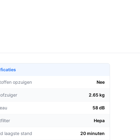
ficaties
stoffen opzuigen
Nee
tofzuiger
2.65 kg
veau
58 dB
filter
Hepa
jd laagste stand
20 minuten