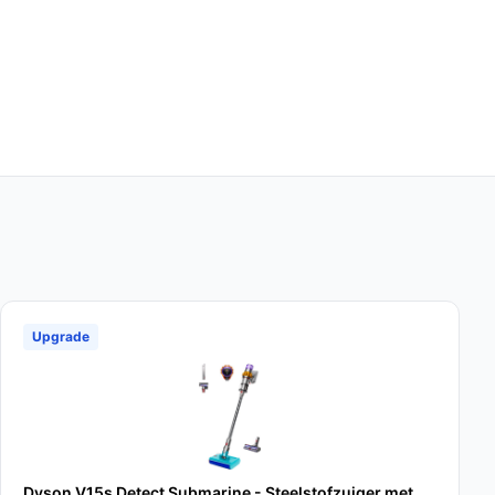
Upgrade
Dyson V15s Detect Submarine - Steelstofzuiger met