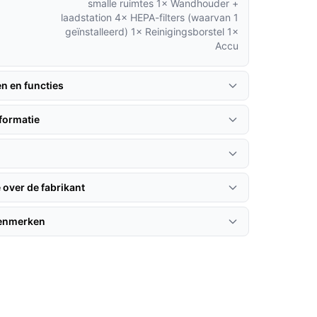
smalle ruimtes 1× Wandhouder +
laadstation 4× HEPA-filters (waarvan 1
geïnstalleerd) 1× Reinigingsborstel 1×
Accu
en en functies
formatie
 over de fabrikant
kenmerken