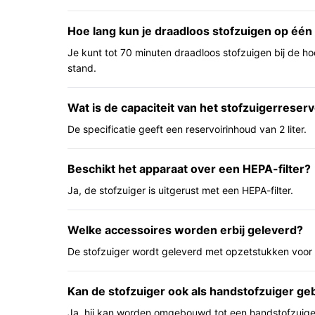
Belangrijkste voordelen
Hoe lang kun je draadloos stofzuigen op één
Deze punten zijn relevant vanuit dagelijks gebruik
Je kunt tot 70 minuten draadloos stofzuigen bij de ho
Langere ononderbroken gebruiksduur: de 70
stand.
groter oppervlak zonder onderbreking te rei
Groot reservoir: 2 liter betekent minder vaa
Wat is de capaciteit van het stofzuigerreserv
oppervlakken.
De specificatie geeft een reservoirinhoud van 2 liter.
Relatief laag geluidsniveau: 58 dB biedt een s
Voor wie is dit geschikt?
Beschikt het apparaat over een HEPA-filter?
Dit model past bij huishoudens die willen combi
Ja, de stofzuiger is uitgerust met een HEPA-filter.
en een ruime opvangtank. Denk aan grotere appa
ruimtes in één keer wilt zuigen. Ook geschikt voo
Welke accessoires worden erbij geleverd?
relatief stil apparaat waardeert.
De stofzuiger wordt geleverd met opzetstukken voor 
Voor wie is dit minder geschikt?
Als je direct toegang tot informatie over verwisse
Kan de stofzuiger ook als handstofzuiger ge
opzetstukken meegeleverd worden nodig hebt, cont
Ja, hij kan worden omgebouwd tot een handstofzuige