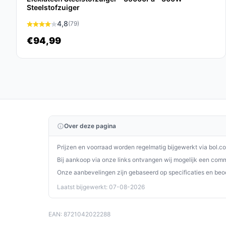
Leeg het 2 liter reservoir regelmatig om zu
Steelstofzuiger
beperken.
4,8
(79)
Controleer en onderhoud de Hepa-filter volge
€94,99
Gebruik de stofzuiger binnen de aangegeven
voorkomen.
Bewaar het apparaat droog en buiten direct 
beschermen.
Installatie & eerste gebruik
Plaats de stofzuiger op een stabiele ondergrond o
Over deze pagina
de onderdelen. Voer deze twee concrete checks uit
Prijzen en voorraad worden regelmatig bijgewerkt via bol.c
1) Controleer of het apparaat volledig opgeladen i
Bij aankoop via onze links ontvangen wij mogelijk een commi
Controleer in de specificaties of alle benodigde 
Onze aanbevelingen zijn gebaseerd op specificaties en beo
zijn.
Laatst bijgewerkt: 07-08-2026
Specificaties in mensentaal
EAN: 8721042022288
70000 Pa:
een opgegeven zuigkracht; dit is