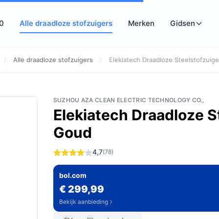
10
Alle draadloze stofzuigers
Merken
Gidsen
/
Alle draadloze stofzuigers
/
Elekiatech Draadloze Steelstofzuiger
SUZHOU AZA CLEAN ELECTRIC TECHNOLOGY CO.,
Elekiatech Draadloze 
Goud
4,7
(78)
bol.com
€ 299,99
Bekijk aanbieding