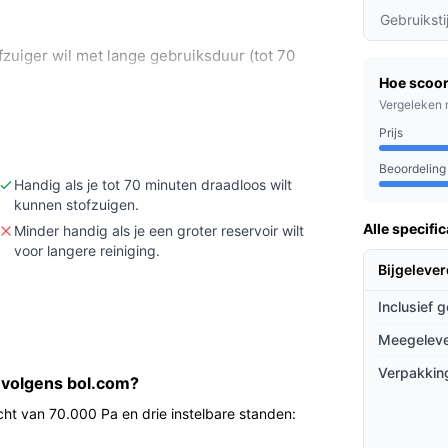
Gebruiksti
fzuiger wil met lange gebruiksduur (tot 70
Hoe scoor
Vergeleken 
e accu of extra details over verschillende
s in de specificaties).
Prijs
ven gebruikstijd (70 minuten) en laadtijd (4
Beoordeling
er elkaar wilt schoonmaken.
Handig als je tot 70 minuten draadloos wilt
kunnen stofzuigen.
Alle specific
Minder handig als je een groter reservoir wilt
voor langere reiniging.
bruikstijd en een 2200 mAh accu dat je
Bijgeleve
e sessie kunt doen zonder tussentijds
Inclusief 
tal keren legen vergeleken met kleinere
 dB duidt op een relatief stille werking
Meegeleve
r helpt bij het vasthouden van fijn stof in de
Verpakkin
 volgens bol.com?
s je vaak dezelfde dag meerdere keren wilt
cht van 70.000 Pa en drie instelbare standen: