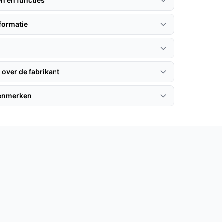
en en functies
formatie
 over de fabrikant
kenmerken