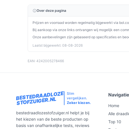
afneemt.
Over deze pagina
Is dit geschikt voor harde vloeren en tapijt?
Ja. De gemotoriseerde borstel is ontworpen om zo
Prijzen en voorraad worden regelmatig bijgewerkt via bol.c
effectief te reinigen. Voor dieppolig tapijt of hee
Bij aankoop via onze links ontvangen wij mogelijk een commi
gespecialiseerde borstel nodig zijn.
Onze aanbevelingen zijn gebaseerd op specificaties en beo
Laatst bijgewerkt: 08-08-2026
Wat zijn de belangrijkste verschillen met een rob
snoermodel?
EAN: 4242005278466
In vergelijking met robotmodellen biedt deze stee
schoonmaak en hogere zuigkracht bij gefocuste 
heb je meer mobiliteit en geen snoer, maar mogel
beperkte werktijd per lading.
BESTEDRAADLOZE
Slim
Navigati
vergelijken.
STOFZUIGER.NL
Conclusie
Zeker kiezen.
Home
De Bosch Serie 4 BCH3K2851 is een degelijke, vee
bestedraadlozestofzuiger.nl helpt je bij
Alle draadl
huishoudens die een licht, zakloos en eenvoudig 
het kiezen van de beste producten op
Top 10
motorische borstel voor meerdere vloertypen, ee
basis van onafhankelijke tests, reviews