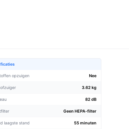
ficaties
stoffen opzuigen
Nee
tofzuiger
3.62 kg
veau
82 dB
filter
Geen HEPA-filter
jd laagste stand
55 minuten