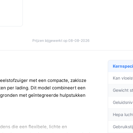
Prijzen bijgewerkt op 08-08-2026
Kernspeci
Kan vloei
eelstofzuiger met een compacte, zakloze
ten per lading. Dit model combineert een
Gewicht s
ergronden met geïntegreerde hulpstukken
Geluidsni
Hepa lucht
ns die een flexibele, lichte en
Gebruiksti