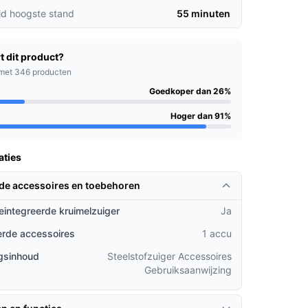
jd hoogste stand
55 minuten
t dit product?
met 346 producten
Goedkoper dan 26%
Hoger dan 91%
aties
rde accessoires en toebehoren
geintegreerde kruimelzuiger
Ja
rde accessoires
1 accu
gsinhoud
Steelstofzuiger Accessoires
Gebruiksaanwijzing