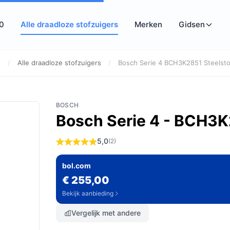
10
Alle draadloze stofzuigers
Merken
Gidsen
e
/
Alle draadloze stofzuigers
/
Bosch Serie 4 BCH3K2851 Steelstof
BOSCH
Bosch Serie 4 - BCH3K
5,0
(2)
bol.com
€ 255,00
Bekijk aanbieding
Vergelijk met andere