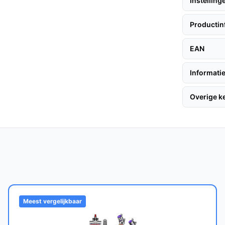
Instelling
g door stopcontacten of struikelgevaar,
k.
Productin
rd borstel: betere opname van kruimels en
je meerdere koppen nodig hebt.
EAN
even: grotere opvangcapaciteit en zichtbare
vaak hoeft te legen tijdens langere
Informatie
Overige 
sduur en verbeteren de zuigprestaties van
je de stofzuiger de eerste keer gebruikt. Klik
opvangreservoir goed gesloten is. Bewaar het
 om de batterij en borstel vrij te houden van
Meest vergelijkbaar