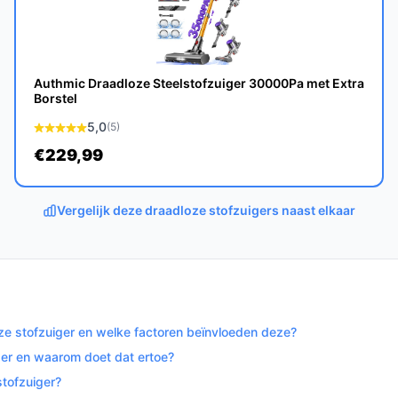
ast in de meeste moderne interieurs.
et andere krachtige huishoudelijke
Authmic Draadloze Steelstofzuiger 30000Pa met Extra
Borstel
 tot volle lading; levert tot ca. 55 minuten
5,0
(5)
€229,99
eenvoudig te legen en te reinigen zonder
Vergelijk deze draadloze stofzuigers naast elkaar
 voor normaal huisstof, maar minder geschikt
ën waarvoor een HEPA-filter gewenst is.
ze stofzuiger en welke factoren beïnvloeden deze?
ongeveer 55 minuten gebruik. De levensduur
ger en waarom doet dat ertoe?
nderhoud; bij normaal huishoudelijk gebruik
estaties voordat capaciteit merkbaar
stofzuiger?