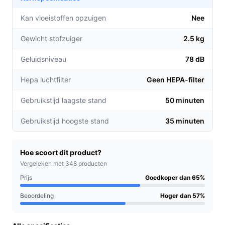
eenvoudig het reservoir kunt legen.
Langdurige accu: Tot 50 minuten gebruikstijd op de
Kan vloeistoffen opzuigen
Nee
laagste stand, ideaal voor het schoonmaken van
Gewicht stofzuiger
2.5 kg
meerdere kamers zonder opladen.
Krachtige cyclonische technologie: Verwijdert
Geluidsniveau
78 dB
effectief vuil en stof van diverse oppervlakken, van
tapijt tot harde vloeren, voor een grondige
Hepa luchtfilter
Geen HEPA-filter
reiniging.
Gebruikstijd laagste stand
50 minuten
Voor welke doelgroep?
Gebruikstijd hoogste stand
35 minuten
Deze stofzuiger is perfect voor drukke huishoudens,
gezinnen met kinderen of huisdieren, en iedereen die
op zoek is naar een praktische en efficiënte oplossing
Hoe scoort dit product?
voor dagelijkse schoonmaakbehoeften.
Vergeleken met 348 producten
Prijs
Goedkoper dan 65%
Praktische voordelen t.o.v. alternatieven
Beoordeling
Hoger dan 57%
Wat maakt de Bosch Serie 2 BBHF214G bijzonder in
vergelijking met andere stofzuigers?