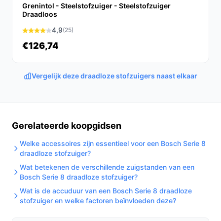
Conclusie
Grenintol - Steelstofzuiger - Steelstofzuiger
Draadloos
De Bosch Serie 2 BBHF214G steelstofzuiger biedt een
4,9
(25)
uitstekende combinatie van gebruiksgemak, efficiëntie
€126,74
en kracht. Met zijn zakloze ontwerp en lange accuduur
is het de ideale keuze voor elke moderne huishouding.
Vergelijk deze draadloze stofzuigers naast elkaar
Ontdek alle specificaties en vergelijk prijzen op
bestedraadlozestofzuiger.nl. Kies bewust wat perfect
past bij jouw behoeften!
Gerelateerde koopgidsen
Welke accessoires zijn essentieel voor een Bosch Serie 8
draadloze stofzuiger?
Wat betekenen de verschillende zuigstanden van een
Bosch Serie 8 draadloze stofzuiger?
Wat is de accuduur van een Bosch Serie 8 draadloze
stofzuiger en welke factoren beïnvloeden deze?