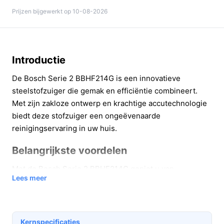
Prijzen bijgewerkt op 10-08-2026
Introductie
De Bosch Serie 2 BBHF214G is een innovatieve
steelstofzuiger die gemak en efficiëntie combineert.
Met zijn zakloze ontwerp en krachtige accutechnologie
biedt deze stofzuiger een ongeëvenaarde
reinigingservaring in uw huis.
Belangrijkste voordelen
Met de Bosch Serie 2 BBHF214G geniet u van
Lees meer
verschillende praktische voordelen:
Zakloos ontwerp: Geen gedoe met
stofzuigerzakken, waardoor u kosten bespaart en
Kernspecificaties