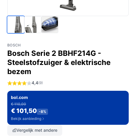
BOSCH
Bosch Serie 2 BBHF214G -
Steelstofzuiger & elektrische
bezem
4,4
(9)
bol.com
€ 110,00
€ 101,50
-8%
Bekijk aanbieding
Vergelijk met andere