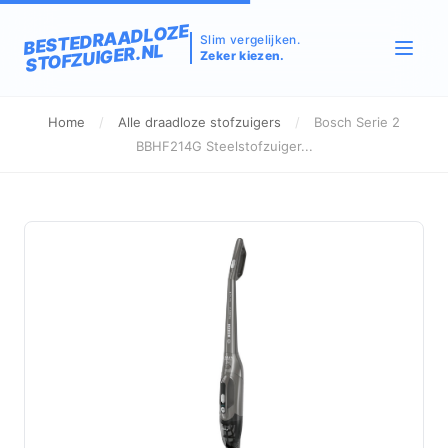
BESTEDRAADLOZE
Slim vergelijken.
STOFZUIGER.NL
Zeker kiezen.
Home
/
Alle draadloze stofzuigers
/
Bosch Serie 2
BBHF214G Steelstofzuiger...