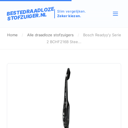
BESTEDRAADLOZE
Slim vergelijken.
STOFZUIGER.NL
Zeker kiezen.
Home
/
Alle draadloze stofzuigers
/
Bosch Readyy'y Serie
2 BCHF216B Stee...