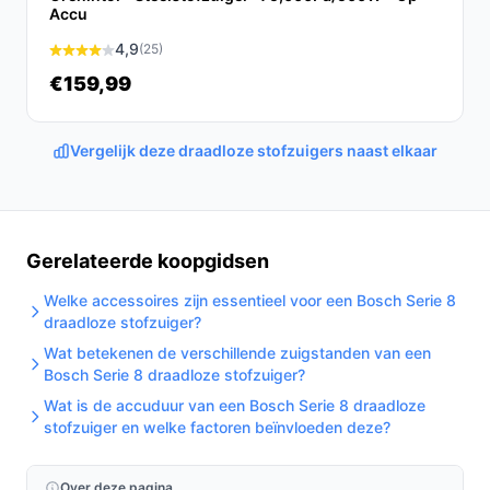
gemakkelijker dan ooit!
Accu
4,9
(25)
Ontdek alle specificaties en vergelijk prijzen op
€159,99
bestedraadlozestofzuiger.nl. Kies bewust wat perfect
past bij jouw behoeften!
Vergelijk deze draadloze stofzuigers naast elkaar
Gerelateerde koopgidsen
Welke accessoires zijn essentieel voor een Bosch Serie 8
draadloze stofzuiger?
Wat betekenen de verschillende zuigstanden van een
Bosch Serie 8 draadloze stofzuiger?
Wat is de accuduur van een Bosch Serie 8 draadloze
stofzuiger en welke factoren beïnvloeden deze?
Over deze pagina