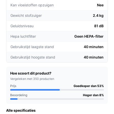
vloeren tot meubels.
Kan vloeistoffen opzuigen
Nee
Langdurige accuduur:
Geniet van een gebruikstijd
Gewicht stofzuiger
2.4 kg
van maximaal 40 minuten, waardoor je grote
ruimtes zonder onderbrekingen kunt
Geluidsniveau
81 dB
schoonmaken.
Compact en lichtgewicht ontwerp:
Door het lichte
Hepa luchtfilter
Geen HEPA-filter
gewicht en de ergonomische handgreep is deze
Gebruikstijd laagste stand
40 minuten
stofzuiger eenvoudig te manoeuvreren, zelfs in
krappe ruimtes.
Gebruikstijd hoogste stand
40 minuten
Voor welke doelgroep?
Deze stofzuiger is ideaal voor drukke huishoudens,
Hoe scoort dit product?
gezinnen met kinderen en huisdieren, en iedereen die
Vergeleken met 350 producten
waarde hecht aan gebruiksgemak en efficiëntie in hun
Prijs
Goedkoper dan 53%
schoonmaakroutine.
Beoordeling
Hoger dan 8%
Praktische voordelen t.o.v. alternatieven
Alle specificaties
De Bosch BCHF216B onderscheidt zich van andere