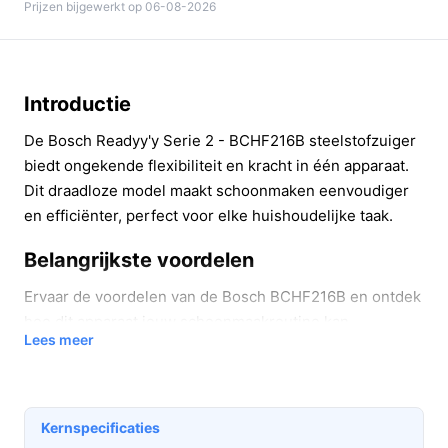
Prijzen bijgewerkt op 06-08-2026
Introductie
De Bosch Readyy'y Serie 2 - BCHF216B steelstofzuiger
biedt ongekende flexibiliteit en kracht in één apparaat.
Dit draadloze model maakt schoonmaken eenvoudiger
en efficiënter, perfect voor elke huishoudelijke taak.
Belangrijkste voordelen
Ervaar de voordelen van de Bosch BCHF216B en ontdek
hoe dit apparaat jouw schoonmaakroutine kan
Lees meer
verbeteren:
2-in-1 functionaliteit:
Met de mogelijkheid om als
steelstofzuiger en kruimelzuiger te functioneren,
Kernspecificaties
maak je eenvoudig elk oppervlak schoon, van