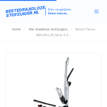
BESTEDRAADLOZE
Slim vergelijken.
STOFZUIGER.NL
Zeker kiezen.
Home
/
Alle draadloze stofzuigers
/
Bosch Flexxo
BBH3ALL28 Serie 4 S...