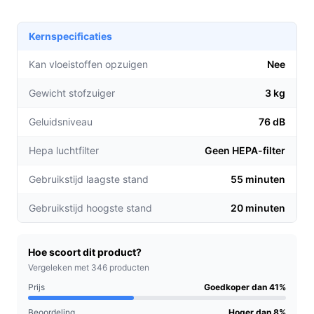
Tot 55 minuten gebruikstijd op de laagste stand,
Kernspecificaties
waardoor u uitgebreid kunt schoonmaken zonder
onderbrekingen.
Kan vloeistoffen opzuigen
Nee
Inclusief geïntegreerde kruimelzuiger, perfect voor
Gewicht stofzuiger
3 kg
snel gebruik op moeilijk bereikbare plekken, zoals
tafels en meubels.
Geluidsniveau
76 dB
LED-verlichting op de gemotoriseerde borstel
helpt u om vuil in donkere hoeken te ontdekken,
Hepa luchtfilter
Geen HEPA-filter
wat zorgt voor een grondigere reiniging.
Gebruikstijd laagste stand
55 minuten
Voor welke doelgroep?
Gebruikstijd hoogste stand
20 minuten
Deze stofzuiger is ideaal voor drukbezette gezinnen,
appartementbewoners en iedereen die behoefte heeft
aan een snelle en effectieve schoonmaakoplossing. Met
Hoe scoort dit product?
zijn lichtgewicht ontwerp en veelzijdige accessoires is
Vergeleken met 346 producten
het ook perfect voor mensen met beperkte fysieke
Prijs
Goedkoper dan 41%
kracht.
Beoordeling
Hoger dan 8%