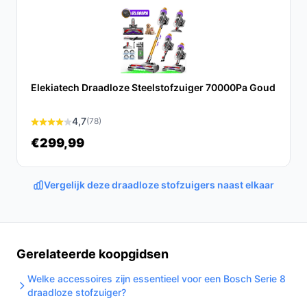
De Bosch Flexxo BBH3ALL28 Serie 4 steelstofzuiger is
een uitstekende keuze voor iedereen die op zoek is
naar een krachtige, gebruiksvriendelijke en veelzijdige
stofzuiger. Met zijn innovatieve functies en efficiënte
prestaties maakt hij schoonmaken een stuk
Elekiatech Draadloze Steelstofzuiger 70000Pa Goud
eenvoudiger.
4,7
Ontdek alle specificaties en vergelijk prijzen op
(78)
bestedraadlozestofzuiger.nl. Kies bewust wat perfect
€299,99
past bij jouw behoeften!
Vergelijk deze draadloze stofzuigers naast elkaar
Gerelateerde koopgidsen
Welke accessoires zijn essentieel voor een Bosch Serie 8
draadloze stofzuiger?