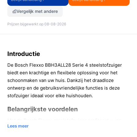
Vergelijk met andere
Prijzen bijgewerkt op 08-08-2026
Introductie
De Bosch Flexxo BBH3ALL28 Serie 4 steelstofzuiger
biedt een krachtige en flexibele oplossing voor het
schoonmaken van uw huis. Dankzij het draadloze
ontwerp en de gebruiksvriendelijke functies is deze
stofzuiger ideaal voor elke huishouden.
Belangrijkste voordelen
Met de Bosch Flexxo steelstofzuiger profiteert u van
Lees meer
verschillende voordelen die het schoonmaken
eenvoudiger en efficiënter maken.