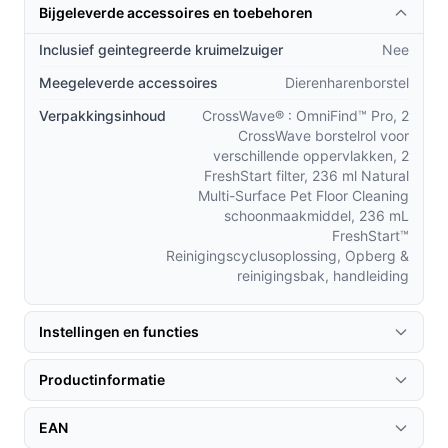
Wat maakt deze CrossWave Pro anders dan een
Bijgeleverde accessoires en toebehoren
reguliere accu-stofzuiger of aparte dweilmethode?
Inclusief geintegreerde kruimelzuiger
Nee
Gerichte detectie versus standaard verlichting: de
Meegeleverde accessoires
Dierenharenborstel
speciale FurFinder-verlichting helpt vuil en haren
Verpakkingsinhoud
CrossWave® : OmniFind™ Pro, 2
sneller te vinden dan bij een gewone LED-kop.
CrossWave borstelrol voor
Geen emmerwerk: twee aparte reservoirs houden
verschillende oppervlakken, 2
schoon en vuil water gescheiden, wat hygiënischer
FreshStart filter, 236 ml Natural
is dan hetzelfde dweilwater hergebruiken.
Multi-Surface Pet Floor Cleaning
schoonmaakmiddel, 236 mL
Eenvoudig onderhoud: automatische
FreshStart™
reinigingsfuncties en klitminimerend ontwerp
Reinigingscyclusoplossing, Opberg &
beperken verstoppingen en scheelt tijd ten
reinigingsbak, handleiding
opzichte van handmatig schoonmaken van
borstelrollen.
Instellingen en functies
Gebruik & praktische tips
Productinformatie
Een paar concrete adviezen om het meeste uit de
B4008N te halen en levensduur te optimaliseren.
EAN