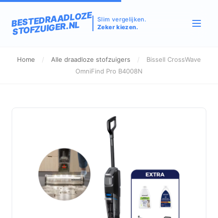
BESTEDRAADLOZE
Slim vergelijken.
STOFZUIGER.NL
Zeker kiezen.
Home
/
Alle draadloze stofzuigers
/
Bissell CrossWave
OmniFind Pro B4008N