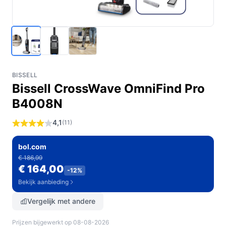
BISSELL
Bissell CrossWave OmniFind Pro
B4008N
4,1
(11)
bol.com
€ 186,99
€ 164,00
-12%
Bekijk aanbieding
Vergelijk met andere
Prijzen bijgewerkt op 08-08-2026