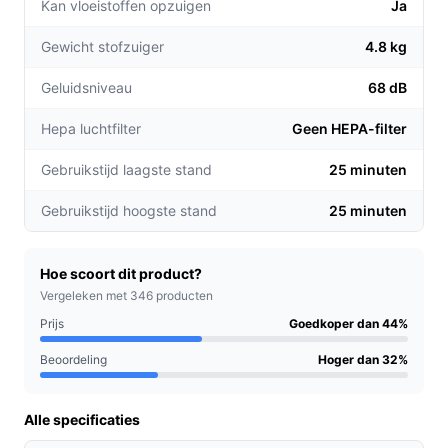
Kan vloeistoffen opzuigen
Ja
dweilen in één doorgang, zodat kruimels en
Gewicht stofzuiger
vlekken sneller weg zijn.
4.8 kg
Huisdiervriendelijke zichtbaarheid: speciale
Geluidsniveau
68 dB
verlichting maakt haar en vuil beter zichtbaar,
waardoor je geen plekken overslaat.
Hepa luchtfilter
Geen HEPA-filter
Zakloos en eenvoudig legen: het reservoir (0,66
Gebruikstijd laagste stand
25 minuten
liter) is makkelijk te legen en vermindert de geur-
en onderhoudslast.
Gebruikstijd hoogste stand
25 minuten
Voor welke doelgroep?
Geschikt voor drukke huishoudens die snel resultaat
Hoe scoort dit product?
willen zonder veel omkijken. Denk aan gezinnen met
Vergeleken met 346 producten
huisdieren, appartementen met harde vloeren, en
Prijs
Goedkoper dan 44%
gebruikers die dagelijks opfrissen in plaats van grondig
Beoordeling
Hoger dan 32%
reinigen.
Praktische voordelen t.o.v. alternatieven
Alle specificaties