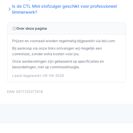
zuigen en dweilen, wat tijd bespaart. Het heeft een
Is de CTL Mini stofzuiger geschikt voor professioneel
timmerwerk?
kleiner reservoir en kortere gebruiksduur dan een
netstroom-stofzuiger, maar biedt meer flexibiliteit
zonder snoer en minder stappen dan apart stofzuigen
Over deze pagina
en dweilen.
Prijzen en voorraad worden regelmatig bijgewerkt via bol.com.
Conclusie
Bij aankoop via onze links ontvangen wij mogelijk een
commissie, zonder extra kosten voor jou.
De Bissell CrossWave OmniFind Pro B4008N is een
Onze aanbevelingen zijn gebaseerd op specificaties en
praktische keuze voor wie snel en doelgericht wil
beoordelingen, niet op commissiehoogte.
schoonmaken, vooral in huishoudens met huisdieren.
Laatst bijgewerkt: 08-08-2026
Het model is zakloos, gebruiksvriendelijk en combineert
meerdere reinigfuncties in één apparaat.
EAN: 0011120277418
Ontdek alle specificaties en vergelijk prijzen op
bestedraadlozestofzuiger.nl. Kies bewust wat perfect
past bij jouw behoeften!