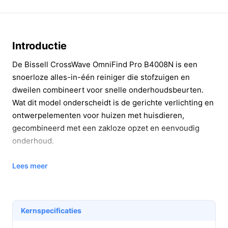
Introductie
De Bissell CrossWave OmniFind Pro B4008N is een
snoerloze alles-in-één reiniger die stofzuigen en
dweilen combineert voor snelle onderhoudsbeurten.
Wat dit model onderscheidt is de gerichte verlichting en
ontwerpelementen voor huizen met huisdieren,
gecombineerd met een zakloze opzet en eenvoudig
onderhoud.
Belangrijkste voordelen
Lees meer
De CrossWave OmniFind Pro levert praktische winst in
tijd en comfort bij dagelijks schoonmaken. Hieronder
compacte voorbeelden van wat je direct merkt in huis.
Kernspecificaties
Effectief nat en droog reinigen: stofzuigen en