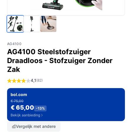
AG4100
AG4100 Steelstofzuiger
Draadloos - Stofzuiger Zonder
Zak
4,1
(82)
bol.com
€ 75,00
€ 65,00
-13%
Bekijk aanbieding
Vergelijk met andere