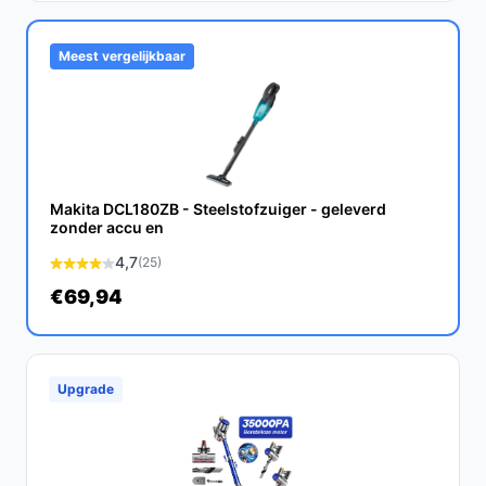
Jazeker! De krachtige zuigkracht en de speciaal
ontworpen borstelkop maken het perfect voor het
Meest vergelijkbaar
verwijderen van dierenharen van alle soorten
oppervlakken.
Wat zijn de belangrijkste verschillen met andere
draadloze stofzuigers?
Makita DCL180ZB - Steelstofzuiger - geleverd
De AG4100 onderscheidt zich door zijn krachtige
zonder accu en
zuigkracht, gebruiksvriendelijke functies en lange
4,7
(25)
batterijduur in vergelijking met andere modellen.
€69,94
Conclusie
De AG4100 Steelstofzuiger Draadloos is een
uitstekende keuze voor iedereen die op zoek is naar
Upgrade
een krachtige en praktische stofzuiger zonder zak.
Dankzij de lange gebruiksduur en gebruiksvriendelijke
functies, tilt deze stofzuiger je schoonmaakroutine naar