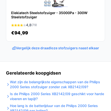
een hoger niveau.
Ontdek alle specificaties en vergelijk prijzen op
Elekiatech Steelstofzuiger - 35000Pa - 300W
Steelstofzuiger
bestedraadlozestofzuiger.nl. Kies bewust wat perfect
past bij jouw behoeften!
4,8
(79)
€94,99
Vergelijk deze draadloze stofzuigers naast elkaar
Gerelateerde koopgidsen
Wat zijn de belangrijkste eigenschappen van de Philips
2000 Series stofzuiger zonder zak XB2142/09?
Is de Philips 2000 Series XB2142/09 geschikt voor harde
vloeren en tapijt?
Hoe lang is de batterijduur van de Philips 2000 Series
XB2142/09 per lading?