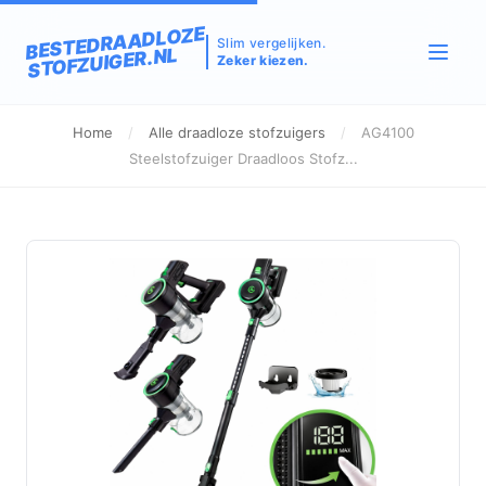
BESTEDRAADLOZE
Slim vergelijken.
STOFZUIGER.NL
Zeker kiezen.
Home
/
Alle draadloze stofzuigers
/
AG4100
Steelstofzuiger Draadloos Stofz...